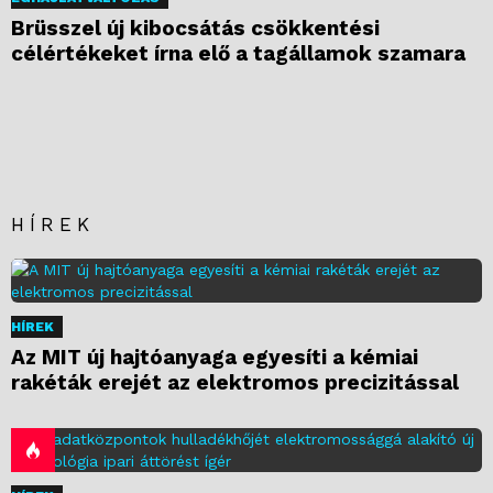
Brüsszel új kibocsátás csökkentési
célértékeket írna elő a tagállamok szamara
HÍREK
HÍREK
Az MIT új hajtóanyaga egyesíti a kémiai
rakéták erejét az elektromos precizitással