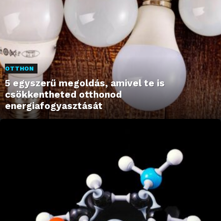
OTTHON
5 egyszerű megoldás, amivel te is
csökkentheted otthonod
energiafogyasztását