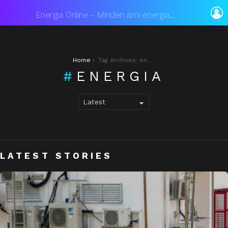
L
Energia Online - Minden ami energia...
You are here:
Home
Tag Archives: energia
ENERGIA
LATEST STORIES