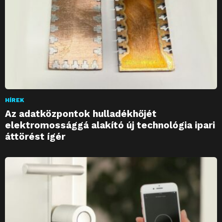
HÍREK
Az adatközpontok hulladékhőjét
elektromossággá alakító új technológia ipari
áttörést ígér