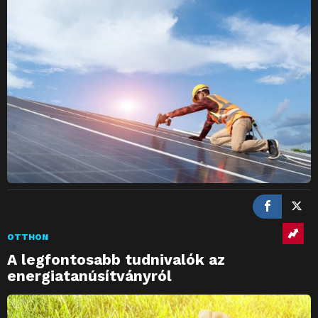
OTTHON
A legfontosabb tudnivalók az
energiatanúsítványról