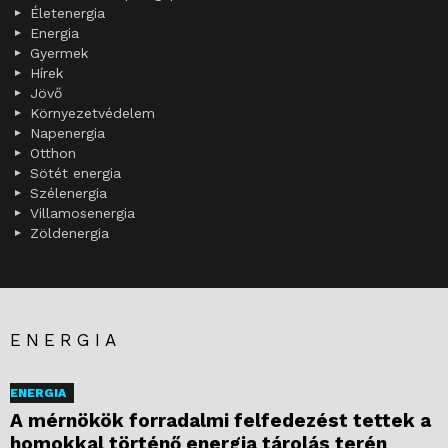
Életenergia
Energia
Gyermek
Hírek
Jövő
Környezetvédelem
Napenergia
Otthon
Sötét energia
Szélenergia
Villamosenergia
Zöldenergia
ENERGIA
ENERGIA
A mérnökök forradalmi felfedezést tettek a
homokkal történő energia tárolás terén