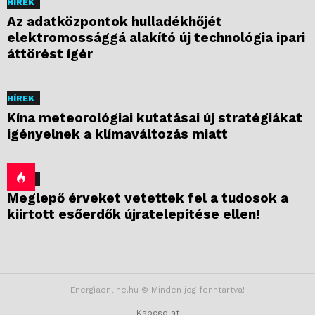
HÍREK
Az adatközpontok hulladékhőjét
elektromossággá alakító új technológia ipari
áttörést ígér
HÍREK
Kína meteorológiai kutatásai új stratégiákat
igényelnek a klímaváltozás miatt
HÍREK
Meglepő érveket vetettek fel a tudosok a
kiirtott esőerdők újratelepítése ellen!
Energiaonline.hu © Minden jog fenntartva!
Kapcsolat