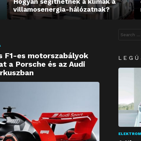
Hogyan segíthetnek a klímák a
villamosenergia-hálózatnak?
Search
for:
A
os F1-es motorszabályok
LEGÚ
at a Porsche és az Audi
irkuszban
ELEKTROM