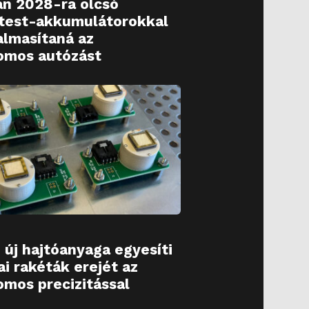
an 2028-ra olcsó
dtest-akkumulátorokkal
almasítaná az
omos autózást
 új hajtóanyaga egyesíti
ai rakéták erejét az
omos precizitással