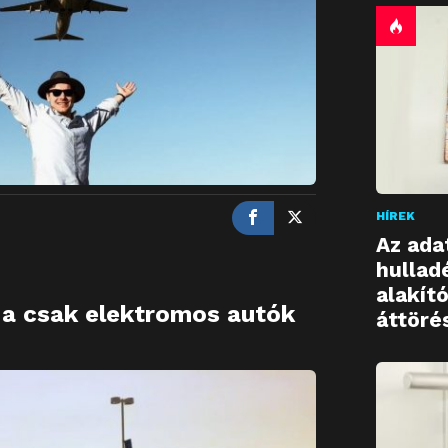
HÍREK
Az ada
hullad
alakító
l a csak elektromos autók
áttöré