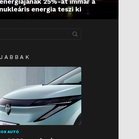
energiájának 25%-át immár a
nukleáris energia teszi ki
JABBAK
OS AUTÓ