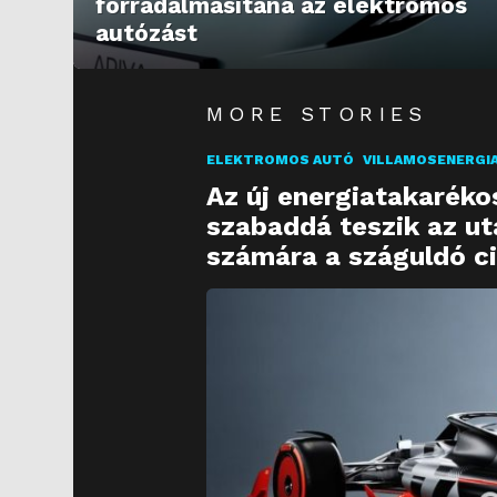
forradalmasítaná az elektromos
autózást
MORE STORIES
ELEKTROMOS AUTÓ
VILLAMOSENERGI
Az új energiatakarék
szabaddá teszik az ut
számára a száguldó c