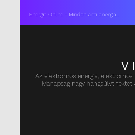
Energia Online - Minden ami energia...
You are here:
V
Az elektromos energia, elektromos 
Manapság nagy hangsúlyt fektet a
SUBTERMS