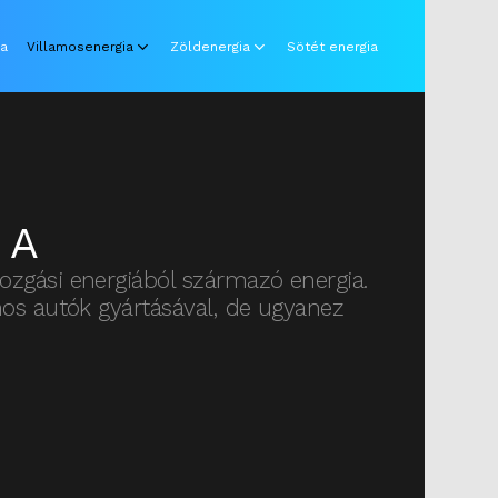
ia
Villamosenergia
Zöldenergia
Sötét energia
IA
ozgási energiából származó energia.
mos autók gyártásával, de ugyanez