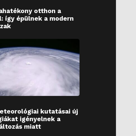
ahatékony otthon a
l: így épülnek a modern
zak
eteorológiai kutatásai új
giákat igényelnek a
áltozás miatt