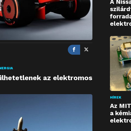
A Niss
szilár
forrad
elektr
NERGIA
ülhetetlenek az elektromos
HÍREK
Az MIT
a kémi
elektr