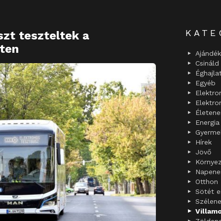
KATE
zt teszteltek a
ten
Ajándék
Csinál
Éghajla
Egyéb
Elektr
Elektr
Életene
Energia
Gyerme
Hírek
Jövő
Környe
Napene
Otthon
Sötét e
Szélene
Villam