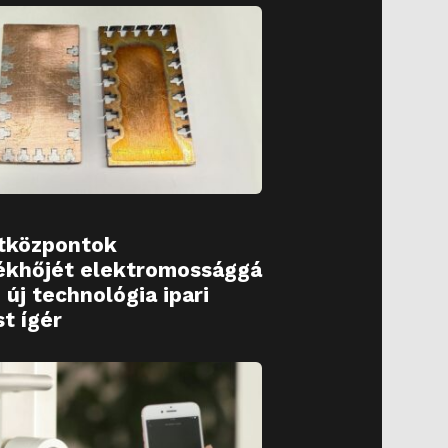
tközpontok
ékhőjét elektromossággá
 új technológia ipari
st ígér