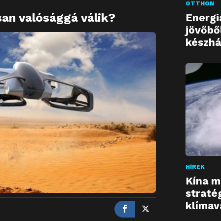
OTTHON
an valósággá válik?
Energi
jövőbő
készhá
HÍREK
Kína m
straté
klímav