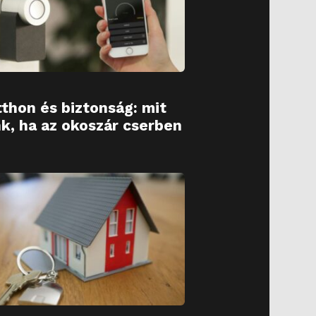
thon és biztonság: mit
k, ha az okoszár cserben