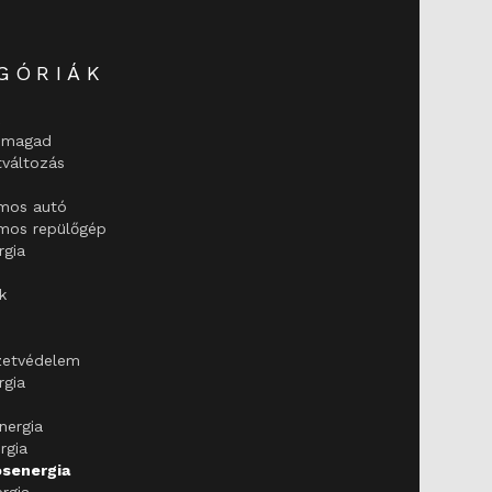
GÓRIÁK
d magad
tváltozás
omos autó
omos repülőgép
rgia
k
zetvédelem
rgia
nergia
rgia
osenergia