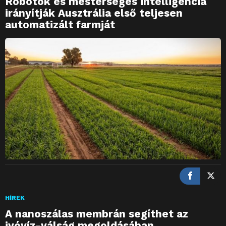
Robotok és mesterséges intelligencia
irányítják Ausztrália első teljesen
automatizált farmját
HÍREK
A nanoszálas membrán segíthet az
ivóvíz-válság megoldásában