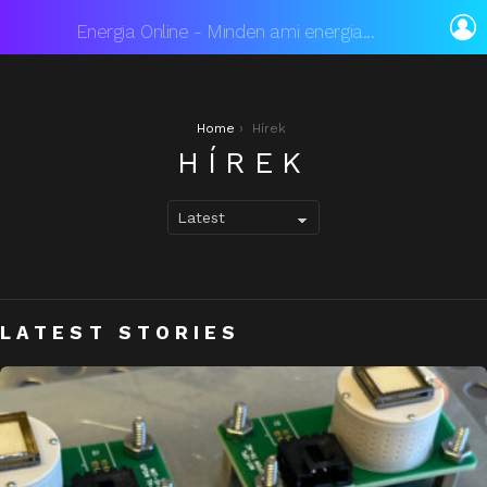
L
Energia Online - Minden ami energia...
You are here:
Home
Hírek
HÍREK
LATEST STORIES