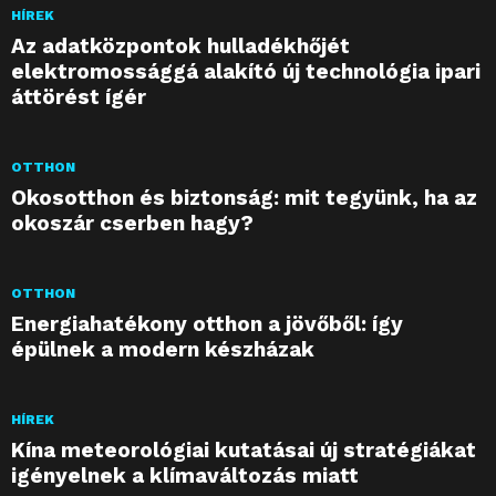
HÍREK
Az adatközpontok hulladékhőjét
elektromossággá alakító új technológia ipari
áttörést ígér
OTTHON
Okosotthon és biztonság: mit tegyünk, ha az
okoszár cserben hagy?
OTTHON
Energiahatékony otthon a jövőből: így
épülnek a modern készházak
HÍREK
Kína meteorológiai kutatásai új stratégiákat
igényelnek a klímaváltozás miatt