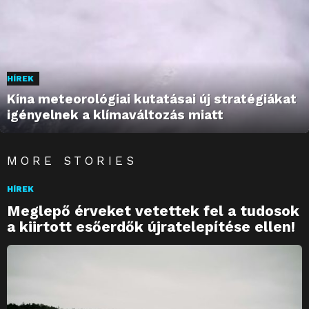
HÍREK
Kína meteorológiai kutatásai új stratégiákat
igényelnek a klímaváltozás miatt
MORE STORIES
HÍREK
Meglepő érveket vetettek fel a tudosok
a kiirtott esőerdők újratelepítése ellen!