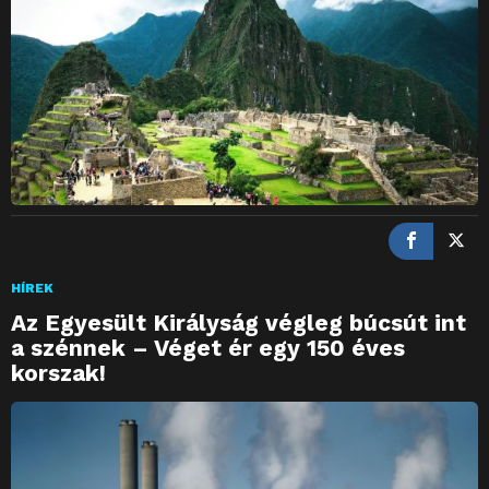
HÍREK
Az Egyesült Királyság végleg búcsút int
a szénnek – Véget ér egy 150 éves
korszak!