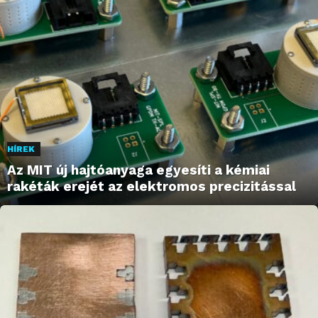
HÍREK
Az MIT új hajtóanyaga egyesíti a kémiai
rakéták erejét az elektromos precizitással