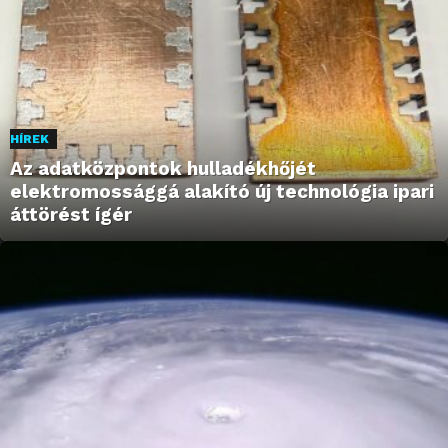
HÍREK
Az adatközpontok hulladékhőjét
elektromossággá alakító új technológia ipari
áttörést ígér