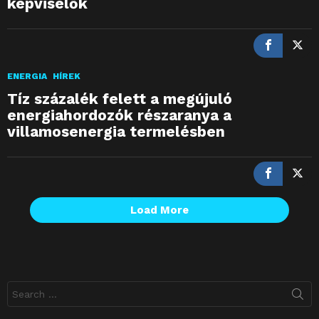
képviselők
ENERGIA
HÍREK
Tíz százalék felett a megújuló
energiahordozók részaranya a
villamosenergia termelésben
Load More
Search
for: