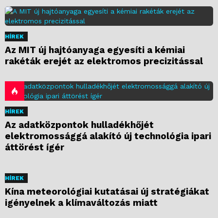
HÍREK
Az MIT új hajtóanyaga egyesíti a kémiai
rakéták erejét az elektromos precizitással
HÍREK
Az adatközpontok hulladékhőjét
elektromossággá alakító új technológia ipari
áttörést ígér
HÍREK
Kína meteorológiai kutatásai új stratégiákat
igényelnek a klímaváltozás miatt