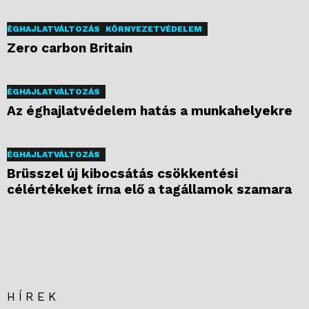
ÉGHAJLATVÁLTOZÁS
KÖRNYEZETVÉDELEM
Zero carbon Britain
ÉGHAJLATVÁLTOZÁS
Az éghajlatvédelem hatás a munkahelyekre
ÉGHAJLATVÁLTOZÁS
Brüsszel új kibocsátás csökkentési
célértékeket írna elő a tagállamok szamara
HÍREK