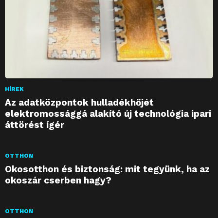
HÍREK
Az adatközpontok hulladékhőjét
elektromossággá alakító új technológia ipari
áttörést ígér
OTTHON
Okosotthon és biztonság: mit tegyünk, ha az
okoszár cserben hagy?
OTTHON