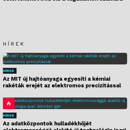
HÍREK
HÍREK
Az MIT új hajtóanyaga egyesíti a kémiai
rakéták erejét az elektromos precizitással
HÍREK
Az adatközpontok hulladékhőjét