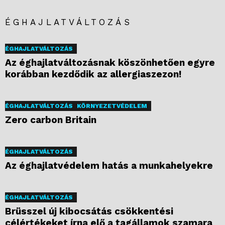
ÉGHAJLATVÁLTOZÁS
ÉGHAJLATVÁLTOZÁS
Az éghajlatváltozásnak köszönhetően egyre
korábban kezdődik az allergiaszezon!
ÉGHAJLATVÁLTOZÁS
KÖRNYEZETVÉDELEM
Zero carbon Britain
ÉGHAJLATVÁLTOZÁS
Az éghajlatvédelem hatás a munkahelyekre
ÉGHAJLATVÁLTOZÁS
Brüsszel új kibocsátás csökkentési
célértékeket írna elő a tagállamok szamara