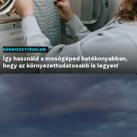
KÖRNYEZETVÉDELEM
Így használd a mosógéped hatékonyabban,
hogy az környezettudatosabb is legyen!