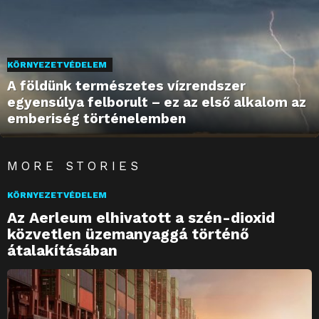
KÖRNYEZETVÉDELEM
A földünk természetes vízrendszer
egyensúlya felborult – ez az első alkalom az
emberiség történelemben
MORE STORIES
KÖRNYEZETVÉDELEM
Az Aerleum elhivatott a szén-dioxid
közvetlen üzemanyaggá történő
átalakításában