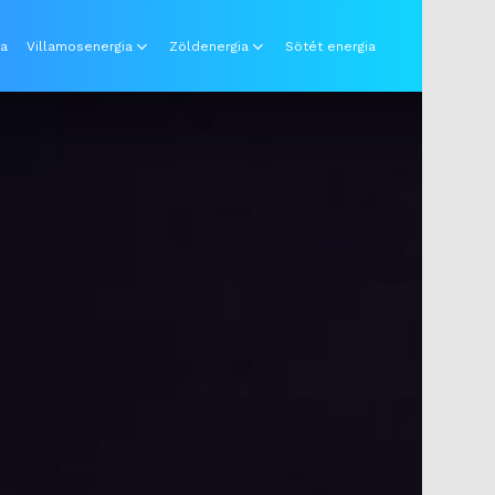
ia
Villamosenergia
Zöldenergia
Sötét energia