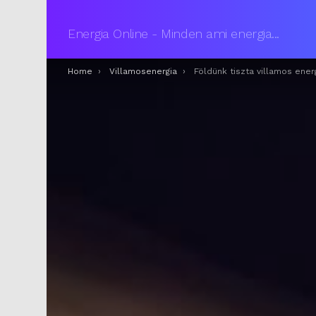
Energia Online - Minden ami energia...
You are here:
Home
Villamosenergia
Földünk tiszta villamos energiájának 25%-át immár a nukleáris e