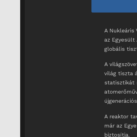
A Nukleáris 
az Egyesült
globális tis
A világszöve
világ tiszta
statisztiká
atomerőművé
újgenerációs
A reaktor ta
már az Egye
biztosítja.