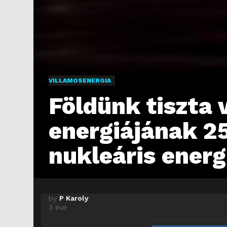
VILLAMOSENERGIA
Földünk tiszta 
energiájának 2
nukleáris energi
by
P Karoly
3 éve