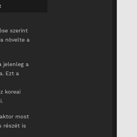
t
ése szerint
a növelte a
a jelenleg a
a. Ezt a
z koreai
i.
eaktor most
 részét is