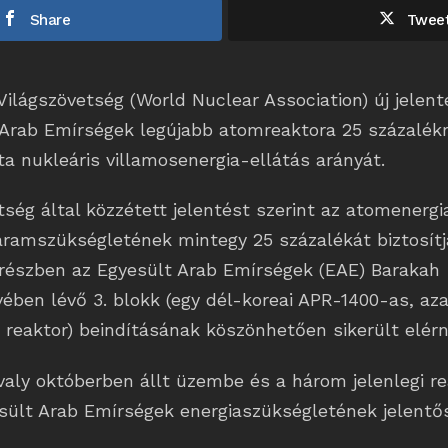
Share
Twee
Világszövetség (World Nuclear Association) új jelent
 Arab Emírségek legújabb atomreaktora 25 százalékr
zta nukleáris villamosenergia-ellátás arányát.
tség által közzétett jelentést szerint az atomenergi
 áramszükségletének mintegy 25 százalékát biztosítj
t részben az Egyesült Arab Emírségek (EAE) Barakah
ben lévő 3. blokk (egy dél-koreai APR-1400-as, aza
 reaktor) beindításának köszönhetően sikerült elérn
valy októberben állt üzembe és a három jelenlegi r
sült Arab Emírségek energiaszükségletének jelentős