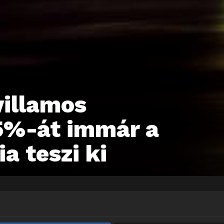
villamos
5%-át immár a
a teszi ki