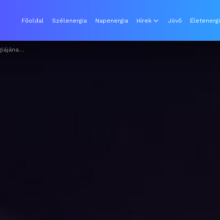
Főoldal
Szélenergia
Napenergia
Hírek
Jövő
Életenerg
nergia teszi ki