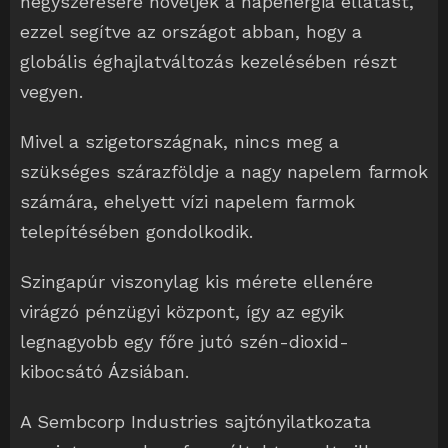
négyszeresére növeljék a napenergia ellátást,
ezzel segítve az országot abban, hogy a
globális éghajlatváltozás kezelésében részt
vegyen.
Mivel a szigetországnak, nincs meg a
szükséges szárazföldje a nagy napelem farmok
számára, ehelyett vízi napelem farmok
telepítésében gondolkodik.
Szingapúr viszonylag kis mérete ellenére
virágzó pénzügyi központ, így az egyik
legnagyobb egy főre jutó szén-dioxid-
kibocsátó Ázsiában.
A Sembcorp Industries sajtónyilatkozata