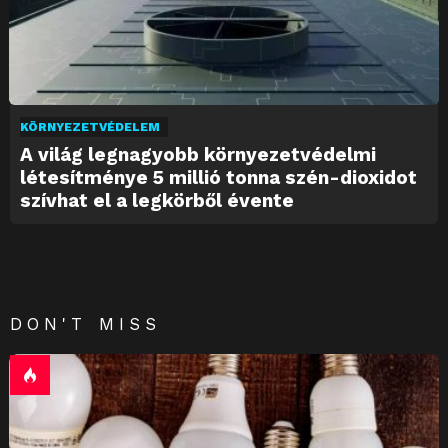
KÖRNYEZETVÉDELEM
A világ legnagyobb környezetvédelmi
létesítménye 5 millió tonna szén-dioxidot
szívhat el a legkörből évente
DON'T MISS