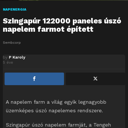
NAPENERGIA
Szingapúr 122000 paneles úszó
napelem farmot épített
Sembcorp
by
P Karoly
5 éve
A napelem farm a világ egyik legnagyobb
üzemképes úszó napelemes rendszere.
Szingapúr úszó napelem farmját, a Tengeh