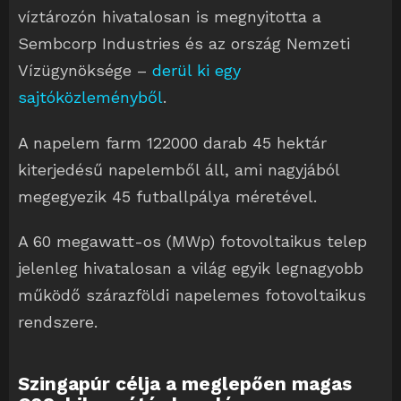
víztározón hivatalosan is megnyitotta a
Sembcorp Industries és az ország Nemzeti
Vízügynöksége –
derül ki egy
sajtóközleményből
.
A napelem farm 122000 darab 45 hektár
kiterjedésű napelemből áll, ami nagyjából
megegyezik 45 futballpálya méretével.
A 60 megawatt-os (MWp) fotovoltaikus telep
jelenleg hivatalosan a világ egyik legnagyobb
működő szárazföldi napelemes fotovoltaikus
rendszere.
Szingapúr célja a meglepően magas