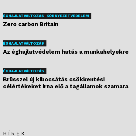
ÉGHAJLATVÁLTOZÁS
KÖRNYEZETVÉDELEM
Zero carbon Britain
ÉGHAJLATVÁLTOZÁS
Az éghajlatvédelem hatás a munkahelyekre
ÉGHAJLATVÁLTOZÁS
Brüsszel új kibocsátás csökkentési
célértékeket írna elő a tagállamok szamara
HÍREK