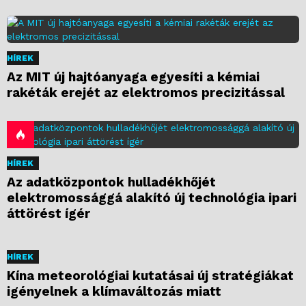
HÍREK
Az MIT új hajtóanyaga egyesíti a kémiai
rakéták erejét az elektromos precizitással
HÍREK
Az adatközpontok hulladékhőjét
elektromossággá alakító új technológia ipari
áttörést ígér
HÍREK
Kína meteorológiai kutatásai új stratégiákat
igényelnek a klímaváltozás miatt