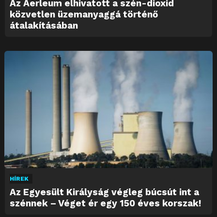
Az Aerleum elhivatott a szén-dioxid
közvetlen üzemanyaggá történő
átalakításában
HÍREK
Az Egyesült Királyság végleg búcsút int a
szénnek – Véget ér egy 150 éves korszak!