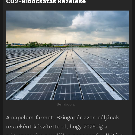
C02-kibocsátás kezelése
Sembcorp
A napelem farmot, Szingapúr azon céljának
részeként készítette el, hogy 2025-ig a