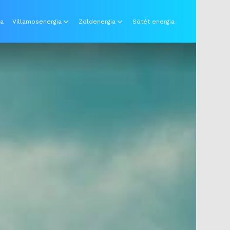
ia
Villamosenergia
Zöldenergia
Sötét energia