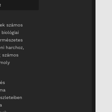
t
nek számos
biológiai
természetes
eni harchoz,
ág számos
omoly
 és
éma
észleteiben
a