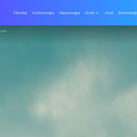
Főoldal
Szélenergia
Napenergia
Hírek
Jövő
Életenerg
nyei