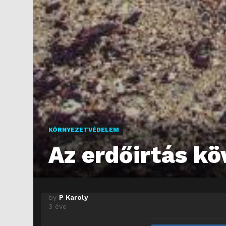
KÖRNYEZETVÉDELEM
Az erdőirtás k
by
P Karoly
3 éve