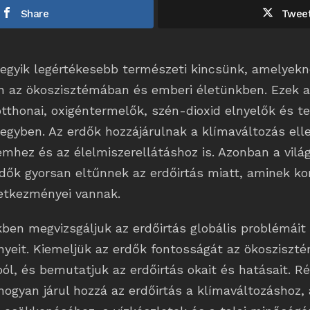
Share
Twee
 egyik legértékesebb természeti kincsünk, amelyek
n az ökoszisztémában és emberi életünkben. Ezek a 
otthonai, oxigéntermelők, szén-dioxid elnyelők és 
 egyben. Az erdők hozzájárulnak a klímaváltozás ell
emhez és az élelmiszerellátáshoz is. Azonban a vil
rdők gyorsan eltűnnek az erdőirtás miatt, aminek k
vetkezményei vannak.
ben megvizsgáljuk az erdőirtás globális problémáit
yeit. Kiemeljük az erdők fontosságát az ökosziszt
l, és bemutatjuk az erdőirtás okait és hatásait. R
ogyan járul hozzá az erdőirtás a klímaváltozáshoz, 