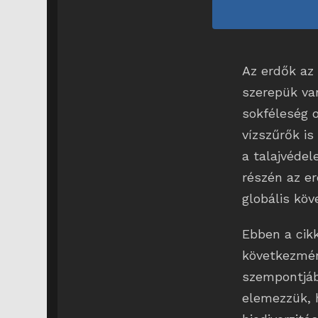
Az erdők az
szerepük va
sokféleség 
vízszűrők is
a talajvédel
részén az e
globális kö
Ebben a cikk
következmén
szempontjábó
elemezzük, h