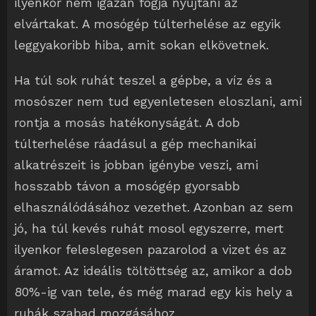
ilyenkor nem igazán fogja nyujtani az
elvártakat. A mosógép túlterhelése az egyik
leggyakoribb hiba, amit sokan elkövetnek.
Ha túl sok ruhát teszel a gépbe, a víz és a
mosószer nem tud egyenletesen eloszlani, ami
rontja a mosás hatékonyságát. A dob
túlterhelése ráadásul a gép mechanikai
alkatrészeit is jobban igénybe veszi, ami
hosszabb távon a mosógép gyorsabb
elhasználódásához vezethet. Azonban az sem
jó, ha túl kevés ruhát mosol egyszerre, mert
ilyenkor feleslegesen pazarolod a vizet és az
áramot. Az ideális töltöttség az, amikor a dob
80%-ig van tele, és még marad egy kis hely a
ruhák szabad mozgásához.