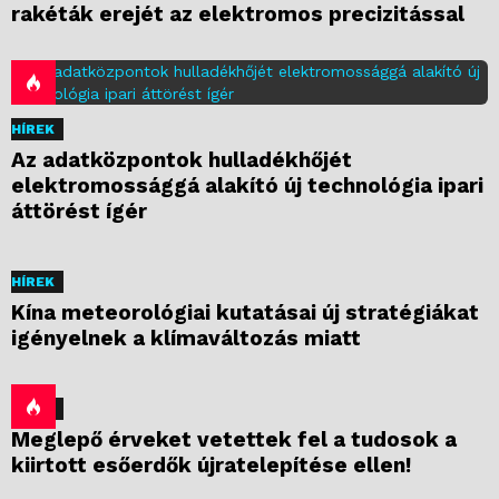
rakéták erejét az elektromos precizitással
HÍREK
Az adatközpontok hulladékhőjét
elektromossággá alakító új technológia ipari
áttörést ígér
HÍREK
Kína meteorológiai kutatásai új stratégiákat
igényelnek a klímaváltozás miatt
HÍREK
Meglepő érveket vetettek fel a tudosok a
kiirtott esőerdők újratelepítése ellen!