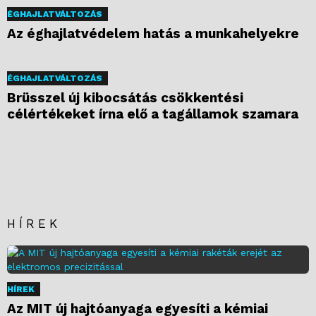
ÉGHAJLATVÁLTOZÁS
Az éghajlatvédelem hatás a munkahelyekre
ÉGHAJLATVÁLTOZÁS
Brüsszel új kibocsátás csökkentési
célértékeket írna elő a tagállamok szamara
HÍREK
HÍREK
Az MIT új hajtóanyaga egyesíti a kémiai