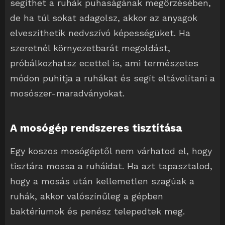
segíthet a ruhák puhaságának megőrzésében,
de ha túl sokat adagolsz, akkor az anyagok
elveszíthetik nedvszívó képességüket. Ha
szeretnél környezetbarát megoldást,
próbálkozhatsz ecettel is, ami természetes
módon puhítja a ruhákat és segít eltávolítani a
mosószer-maradványokat.
A mosógép rendszeres tisztítása
Egy koszos mosógéptől nem várhatod el, hogy
tisztára mossa a ruháidat. Ha azt tapasztalod,
hogy a mosás után kellemetlen szagúak a
ruhák, akkor valószínűleg a gépben
baktériumok és penész telepedtek meg.