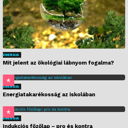
ENERGIA
Mit jelent az ökológiai lábnyom fogalma?
ENERGIA
Energiatakarékosság az iskolában
ENERGIA
Indukciós főzőlap – pro és kontra