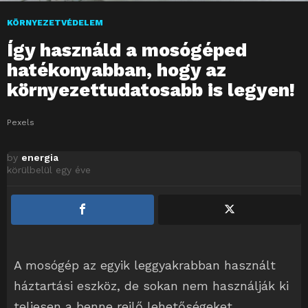
KÖRNYEZETVÉDELEM
Így használd a mosógéped
hatékonyabban, hogy az
környezettudatosabb is legyen!
Pexels
by
energia
körülbelül egy éve
A mosógép az egyik leggyakrabban használt
háztartási eszköz, de sokan nem használják ki
teljesen a benne rejlő lehetőségeket.