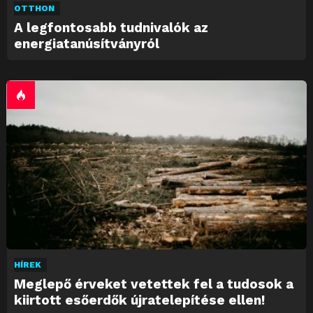
OTTHON
A legfontosabb tudnivalók az
energiatanúsítványról
HÍREK
Meglepő érveket vetettek fel a tudosok a
kiirtott esőerdők újratelepítése ellen!