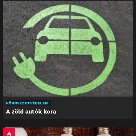
KÖRNYEZETVÉDELEM
A zöld autók kora