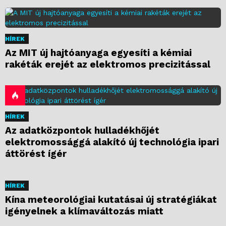
HÍREK
Az MIT új hajtóanyaga egyesíti a kémiai
rakéták erejét az elektromos precizitással
HÍREK
Az adatközpontok hulladékhőjét
elektromossággá alakító új technológia ipari
áttörést ígér
HÍREK
Kína meteorológiai kutatásai új stratégiákat
igényelnek a klímaváltozás miatt