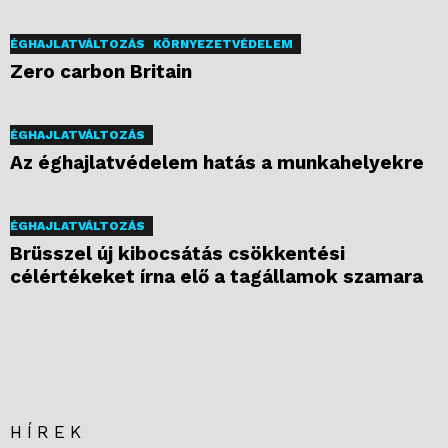
ÉGHAJLATVÁLTOZÁS
KÖRNYEZETVÉDELEM
Zero carbon Britain
ÉGHAJLATVÁLTOZÁS
Az éghajlatvédelem hatás a munkahelyekre
ÉGHAJLATVÁLTOZÁS
Brüsszel új kibocsátás csökkentési
célértékeket írna elő a tagállamok szamara
HÍREK