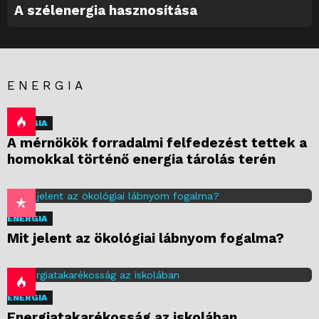
A szélenergia hasznosítása
ENERGIA
ENERGIA
A mérnökök forradalmi felfedezést tettek a
homokkal történő energia tárolás terén
ENERGIA
Mit jelent az ökológiai lábnyom fogalma?
ENERGIA
Energiatakarékosság az iskolában