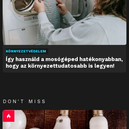
KÖRNYEZETVÉDELEM
Így használd a mosógéped hatékonyabban,
hogy az környezettudatosabb is legyen!
DON'T MISS