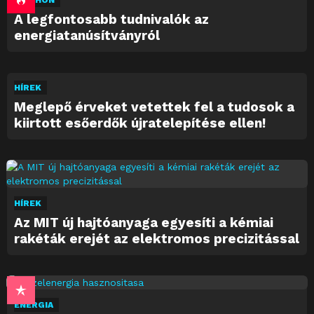
OTTHON
A legfontosabb tudnivalók az
energiatanúsítványról
HÍREK
Meglepő érveket vetettek fel a tudosok a
kiirtott esőerdők újratelepítése ellen!
HÍREK
Az MIT új hajtóanyaga egyesíti a kémiai
rakéták erejét az elektromos precizitással
ENERGIA