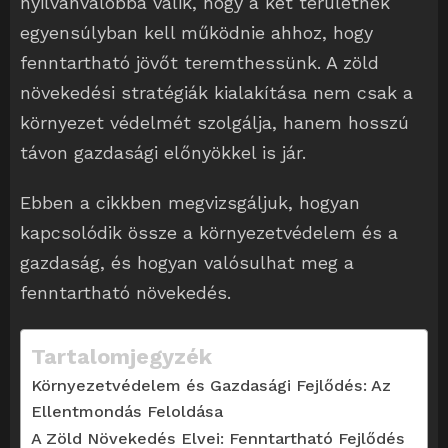
nyilvánvalóbbá válik, hogy a két területnek
egyensúlyban kell működnie ahhoz, hogy
fenntartható jövőt teremthessünk. A zöld
növekedési stratégiák kialakítása nem csak a
környezet védelmét szolgálja, hanem hosszú
távon gazdasági előnyökkel is jár.
Ebben a cikkben megvizsgáljuk, hogyan
kapcsolódik össze a környezetvédelem és a
gazdaság, és hogyan valósulhat meg a
fenntartható növekedés.
Tartalomjegyzék
Környezetvédelem és Gazdasági Fejlődés: Az
Ellentmondás Feloldása
A Zöld Növekedés Elvei: Fenntartható Fejlődés