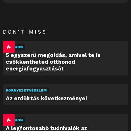
DON'T MISS
OTTHON
5 egyszerű megoldás, amivel te is
csökkentheted otthonod
energiafogyasztását
KÖRNYEZETVÉDELEM
Az erdőirtás következményei
OTTHON
A legfontosabb tudnivalók az