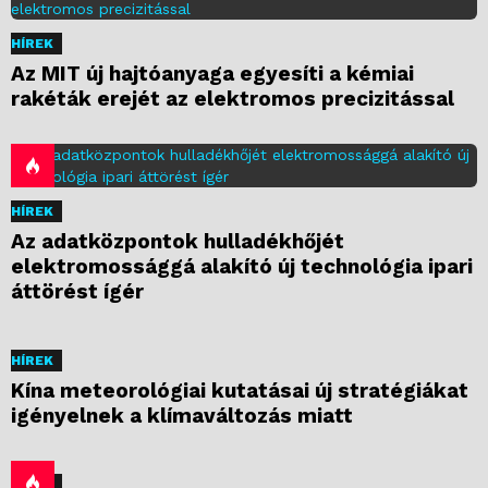
HÍREK
Az MIT új hajtóanyaga egyesíti a kémiai
rakéták erejét az elektromos precizitással
HÍREK
Az adatközpontok hulladékhőjét
elektromossággá alakító új technológia ipari
áttörést ígér
HÍREK
Kína meteorológiai kutatásai új stratégiákat
igényelnek a klímaváltozás miatt
HÍREK