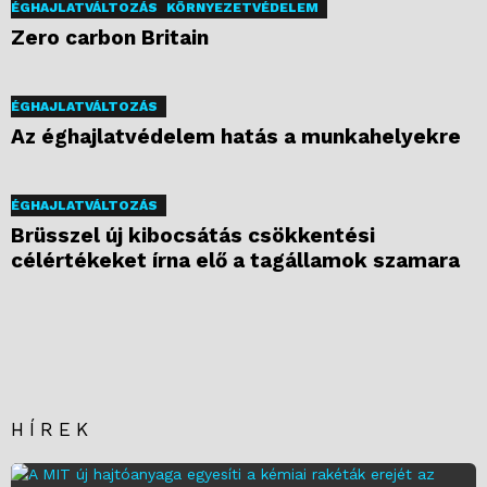
ÉGHAJLATVÁLTOZÁS
KÖRNYEZETVÉDELEM
Zero carbon Britain
ÉGHAJLATVÁLTOZÁS
Az éghajlatvédelem hatás a munkahelyekre
ÉGHAJLATVÁLTOZÁS
Brüsszel új kibocsátás csökkentési
célértékeket írna elő a tagállamok szamara
HÍREK