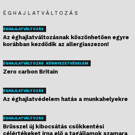
ÉGHAJLATVÁLTOZÁS
ÉGHAJLATVÁLTOZÁS
Az éghajlatváltozásnak köszönhetően egyre
korábban kezdődik az allergiaszezon!
ÉGHAJLATVÁLTOZÁS
KÖRNYEZETVÉDELEM
Zero carbon Britain
ÉGHAJLATVÁLTOZÁS
Az éghajlatvédelem hatás a munkahelyekre
ÉGHAJLATVÁLTOZÁS
Brüsszel új kibocsátás csökkentési
célértékeket írna elő a tagállamok szamara