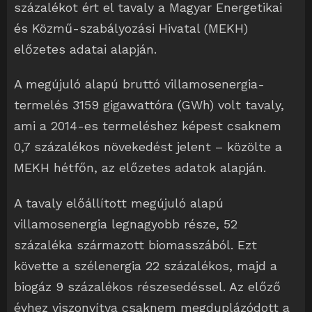
százalékot ért el tavaly a Magyar Energetikai
és Közmű-szabályozási Hivatal (MEKH)
előzetes adatai alapján.
A megújuló alapú bruttó villamosenergia-
termelés 3159 gigawattóra (GWh) volt tavaly,
ami a 2014-es termeléshez képest csaknem
0,7 százalékos növekedést jelent – közölte a
MEKH hétfőn, az előzetes adatok alapján.
A tavaly előállított megújuló alapú
villamosenergia legnagyobb része, 52
százaléka származott biomasszából. Ezt
követte a szélenergia 22 százalékos, majd a
biogáz 9 százalékos részesedéssel. Az előző
évhez viszonyítva csaknem megduplázódott a