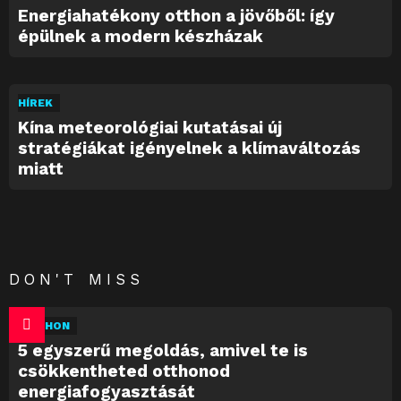
Energiahatékony otthon a jövőből: így
épülnek a modern készházak
HÍREK
Kína meteorológiai kutatásai új
stratégiákat igényelnek a klímaváltozás
miatt
DON'T MISS
OTTHON
5 egyszerű megoldás, amivel te is
csökkentheted otthonod
energiafogyasztását