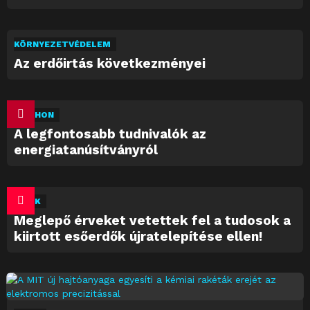
KÖRNYEZETVÉDELEM
Az erdőirtás következményei
OTTHON
A legfontosabb tudnivalók az
energiatanúsítványról
HÍREK
Meglepő érveket vetettek fel a tudosok a
kiirtott esőerdők újratelepítése ellen!