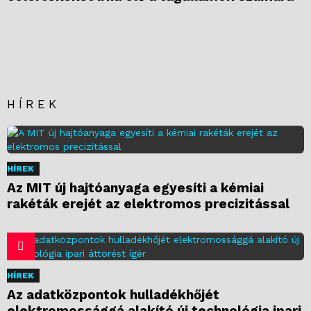
HÍREK
HÍREK
Az MIT új hajtóanyaga egyesíti a kémiai
rakéták erejét az elektromos precizitással
HÍREK
Az adatközpontok hulladékhőjét
elektromossággá alakító új technológia ipari