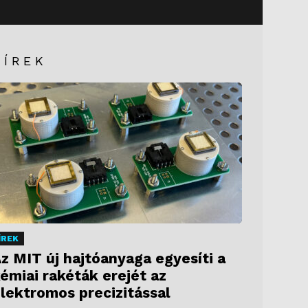
HÍREK
ÍREK
z MIT új hajtóanyaga egyesíti a
émiai rakéták erejét az
lektromos precizitással