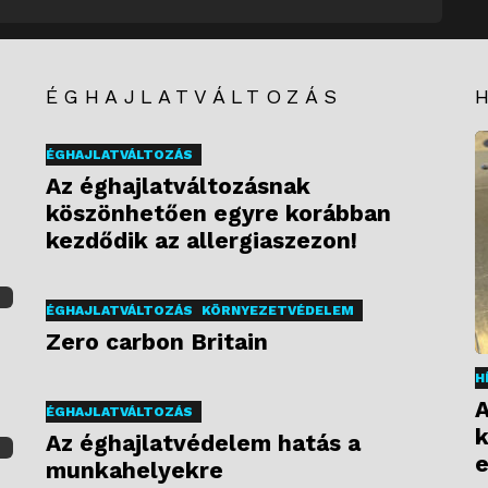
ÉGHAJLATVÁLTOZÁS
ÉGHAJLATVÁLTOZÁS
Az éghajlatváltozásnak
köszönhetően egyre korábban
kezdődik az allergiaszezon!
ÉGHAJLATVÁLTOZÁS
KÖRNYEZETVÉDELEM
Zero carbon Britain
H
A
ÉGHAJLATVÁLTOZÁS
k
Az éghajlatvédelem hatás a
e
munkahelyekre