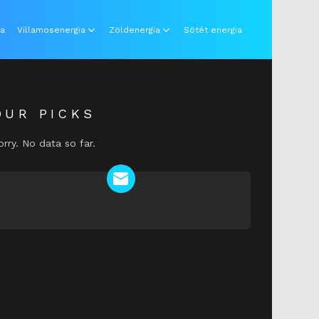
ia
Villamosenergia
Zöldenergia
Sötét energia
OUR PICKS
orry. No data so far.
NEWSLETTER