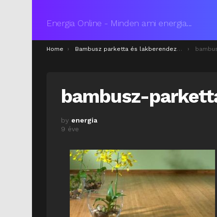
Energia Online - Minden ami energia...
You are here:
Home
Bambusz parketta és lakberendezés
bambus
bambusz-parket
by
energia
9 éve