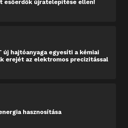
tt esőerdők újratelepítése ellen!
 új hajtóanyaga egyesíti a kémiai
k erejét az elektromos precizitással
energia hasznosítása