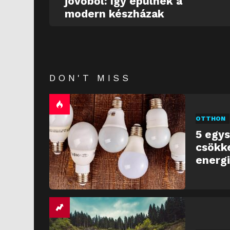
jövőből: így épülnek a
modern készházak
DON'T MISS
OTTHON
5 egys
csökk
energ