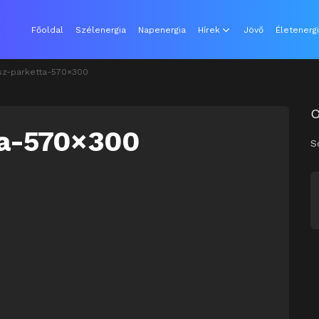
Főoldal
Szélenergia
Napenergia
Hírek
Jövő
Életenerg
z-parketta-570×300
ta-570×300
S