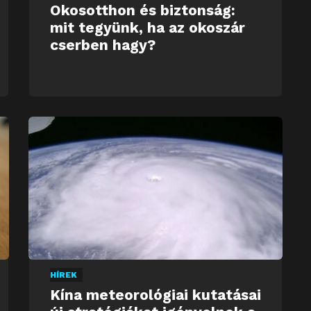
Okosotthon és biztonság:
mit tegyünk, ha az okoszár
cserben hagy?
HÍREK
Kína meteorológiai kutatásai