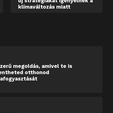
új stratégiákat igényelnek a
klímaváltozás miatt
zerű megoldás, amivel te is
entheted otthonod
iafogyasztását