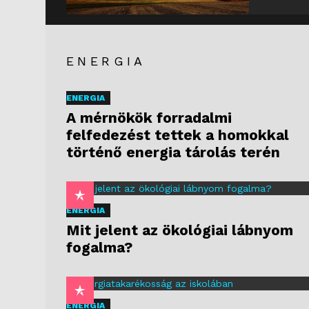
ENERGIA
ENERGIA
A mérnökök forradalmi
felfedezést tettek a homokkal
történő energia tárolás terén
ENERGIA
Mit jelent az ökológiai lábnyom
fogalma?
ENERGIA