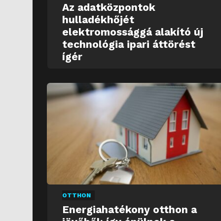
Az adatközpontok
hulladékhőjét
elektromossággá alakító új
technológia ipari áttörést
ígér
OTTHON
Energiahatékony otthon a