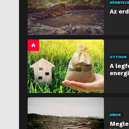
KÖRNYEZ
Az er
OTTHON
A legf
energi
HÍREK
Meglep