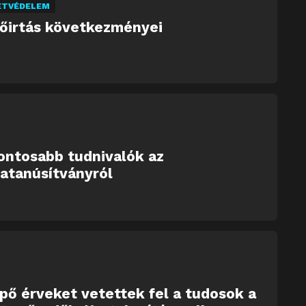
ETVÉDELEM
dőirtás következményei
ontosabb tudnivalók az
atanúsítványról
ő érveket vetettek fel a tudosok a