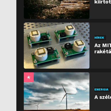
kiirto
HÍREK
Az MIT
rakétá
ENERGIA
A szél