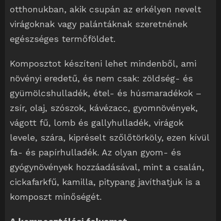
otthonukban, akik csupán az erkélyen nevelt
virágoknak vagy palántáknak szeretnének
egészséges termőföldet.
Komposztot készíteni lehet mindenből, ami
növényi eredetű, és nem csak: zöldség- és
gyümölcshulladék, étel- és húsmaradékok –
zsír, olaj, szószok, kávézacc, gyomnövények,
vágott fű, lomb és gallyhulladék, virágok
levele, szára, kipréselt szőlőtörköly, ezen kívül
fa- és papírhulladék. Az olyan gyom- és
gyógynövények hozzáadásával, mint a csalán,
cickafarkfű, kamilla, pitypang javíthatjuk is a
komposzt minőségét.