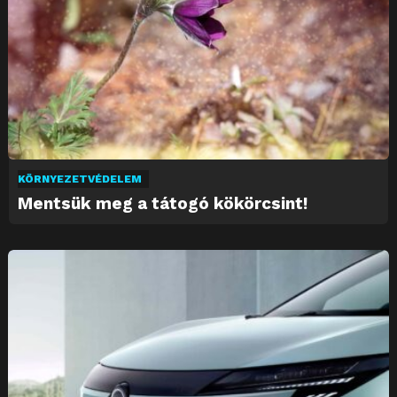
KÖRNYEZETVÉDELEM
Mentsük meg a tátogó kökörcsint!