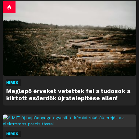
HÍREK
Meglepő érveket vetettek fel a tudosok a
kiirtott esőerdők újratelepítése ellen!
HÍREK