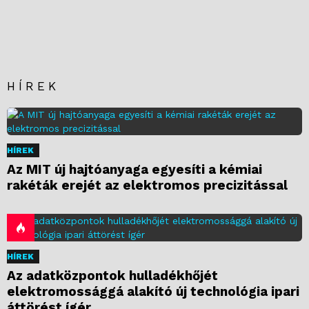
HÍREK
HÍREK
Az MIT új hajtóanyaga egyesíti a kémiai
rakéták erejét az elektromos precizitással
HÍREK
Az adatközpontok hulladékhőjét
elektromossággá alakító új technológia ipari
áttörést ígér