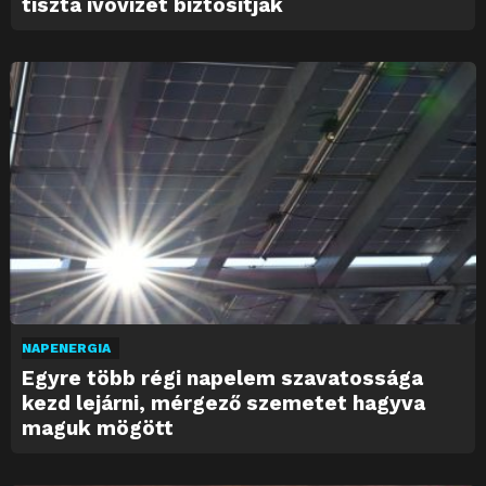
tiszta ivóvizet biztosítják
NAPENERGIA
Egyre több régi napelem szavatossága
kezd lejárni, mérgező szemetet hagyva
maguk mögött