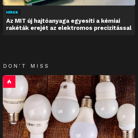
HÍREK
Az MIT új hajtóanyaga egyesíti a kémiai
rakéták erejét az elektromos precizitással
DON'T MISS