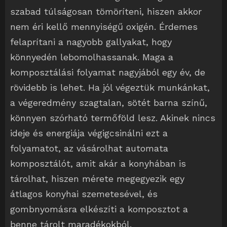
szabad túlságosan tömöríteni, hiszen akkor
nem éri kellő mennyiségű oxigén. Érdemes
felaprítani a nagyobb gallyakat, hogy
könnyedén lebomolhassanak. Maga a
komposztálási folyamat nagyjából egy év, de
rövidebb is lehet. Ha jól végeztük munkánkat,
a végeredmény szagtalan, sötét barna színű,
könnyen szórható termőföld lesz. Akinek nincs
ideje és energiája végigcsinálni ezt a
folyamatot, az vásárolhat automata
komposztálót, amit akár a konyhában is
tárolhat, hiszen mérete megegyezik egy
átlagos konyhai szemetesével, és
gombnyomásra elkészíti a komposztot a
benne tárolt maradékokból.