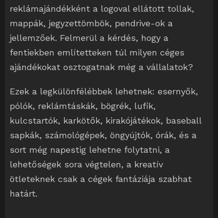
reklámajándékként a logoval ellátott tollak,
mappák, jegyzettömbök, pendrive-ok a
jellemzőek. Felmerül a kérdés, hogy a
fentiekben említetteken túl milyen céges
ajándékokat osztogatnak még a vállalatok?
Ezek a legkülönfélébbek lehetnek: esernyők,
pólók, reklámtáskák, bögrék, lufik,
kulcstartók, karkötők, kirakójátékok, baseball
sapkák, számológépek, öngyújtók, órák, és a
sort még napestig lehetne folytatni, a
lehetőségek sora végtelen, a kreatív
ötleteknek csak a cégek fantáziája szabhat
határt.