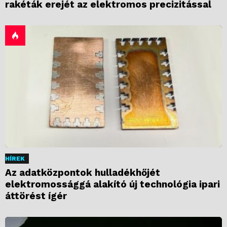
rakéták erejét az elektromos precizitással
HÍREK
Az adatközpontok hulladékhőjét
elektromossággá alakító új technológia ipari
áttörést ígér