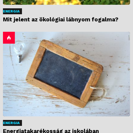
ENERGIA
Mit jelent az ökológiai lábnyom fogalma?
ENERGIA
Energiatakarékosság az iskolában