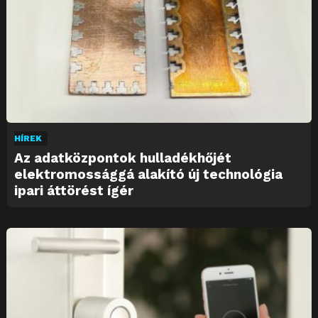
HÍREK
Az adatközpontok hulladékhőjét
elektromossággá alakító új technológia
ipari áttörést ígér