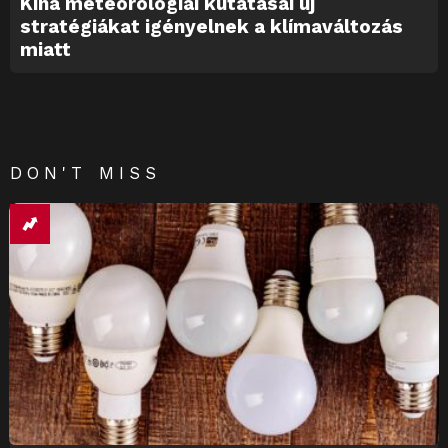
Kína meteorológiai kutatásai új
stratégiákat igényelnek a klímaváltozás
miatt
DON'T MISS