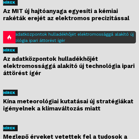
HÍREK
Az MIT új hajtóanyaga egyesíti a kémiai
rakéták erejét az elektromos precizitással
HÍREK
Az adatközpontok hulladékhőjét
elektromossággá alakító új technológia ipari
áttörést ígér
HÍREK
Kína meteorológiai kutatásai új stratégiákat
igényelnek a klímaváltozás miatt
HÍREK
Meglepő érveket vetettek fel a tudosok a