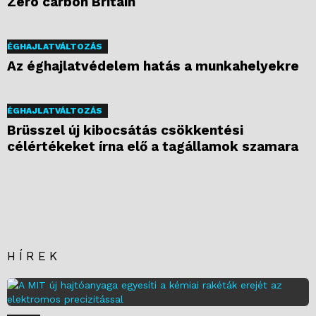
Zero carbon Britain
ÉGHAJLATVÁLTOZÁS
Az éghajlatvédelem hatás a munkahelyekre
ÉGHAJLATVÁLTOZÁS
Brüsszel új kibocsátás csökkentési
célértékeket írna elő a tagállamok szamara
HÍREK