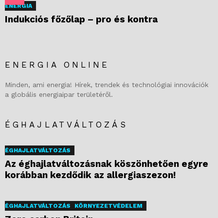
ENERGIA
Indukciós főzőlap – pro és kontra
ENERGIA ONLINE
Minden, ami energia! Hírek, trendek és technológiai innovációk
a globális energiaipar területéről.
ÉGHAJLATVÁLTOZÁS
ÉGHAJLATVÁLTOZÁS
Az éghajlatváltozásnak köszönhetően egyre
korábban kezdődik az allergiaszezon!
ÉGHAJLATVÁLTOZÁS
KÖRNYEZETVÉDELEM