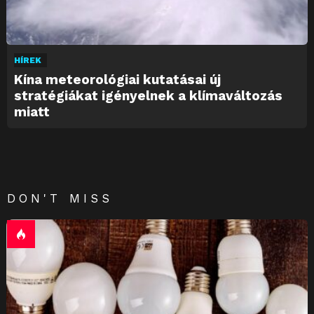
HÍREK
Kína meteorológiai kutatásai új
stratégiákat igényelnek a klímaváltozás
miatt
DON'T MISS