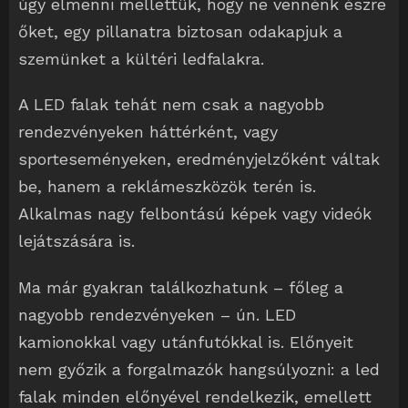
úgy elmenni mellettük, hogy ne vennénk észre
őket, egy pillanatra biztosan odakapjuk a
szemünket a kültéri ledfalakra.
A LED falak tehát nem csak a nagyobb
rendezvényeken háttérként, vagy
sporteseményeken, eredményjelzőként váltak
be, hanem a reklámeszközök terén is.
Alkalmas nagy felbontású képek vagy videók
lejátszására is.
Ma már gyakran találkozhatunk – főleg a
nagyobb rendezvényeken – ún. LED
kamionokkal vagy utánfutókkal is. Előnyeit
nem győzik a forgalmazók hangsúlyozni: a led
falak minden előnyével rendelkezik, emellett