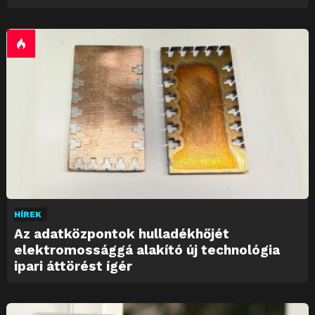
HÍREK
Az adatközpontok hulladékhőjét
elektromossággá alakító új technológia
ipari áttörést ígér