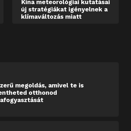
Kína meteorológiai kutatásai
új stratégiákat igényelnek a
klímaváltozás miatt
zerű megoldás, amivel te is
entheted otthonod
iafogyasztását