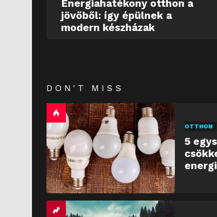
Energiahatékony otthon a
jövőből: így épülnek a
modern készházak
DON'T MISS
OTTHON
5 egys
csökk
energ