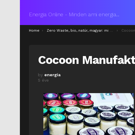
Energia Online - Minden ami energia...
You are here:
Home
Zero Waste, bio, natúr, magyar: mi mindenre kell figyelned kozmetikum választásakor
Cocoon
Cocoon Manufakt
by
energia
5 éve