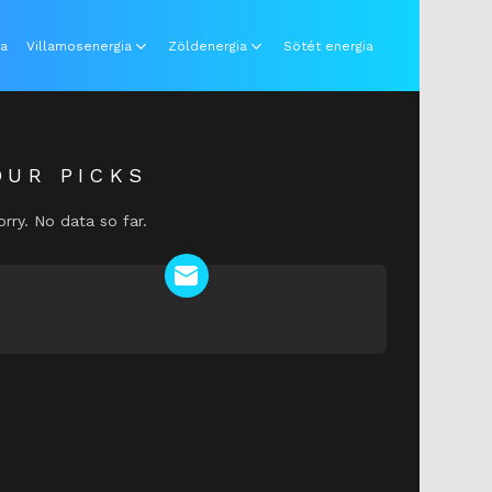
ia
Villamosenergia
Zöldenergia
Sötét energia
OUR PICKS
orry. No data so far.
NEWSLETTER