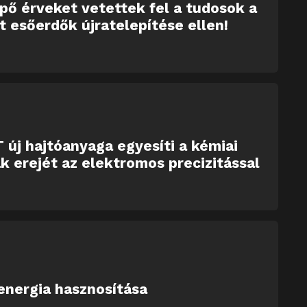
ő érveket vetettek fel a tudosok a
tt esőerdők újratelepítése ellen!
 új hajtóanyaga egyesíti a kémiai
k erejét az elektromos precizitással
energia hasznosítása