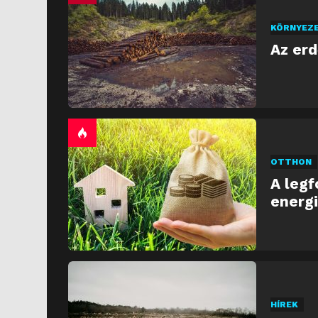
KÖRNYEZ
Az er
OTTHON
A legf
energi
HÍREK