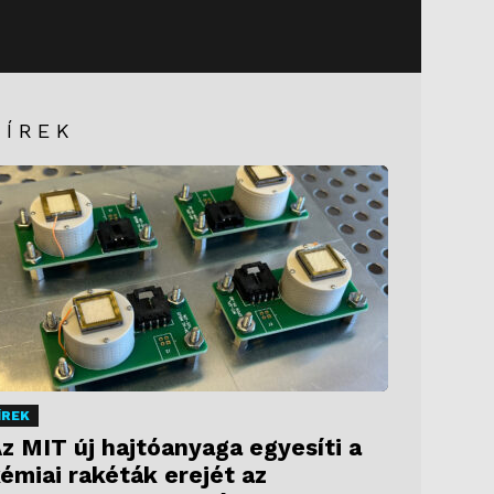
HÍREK
ÍREK
z MIT új hajtóanyaga egyesíti a
émiai rakéták erejét az