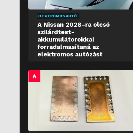
ELEKTROMOS AUTÓ
A Nissan 2028-ra olcsó
szilárdtest-
akkumulátorokkal
forradalmasítaná az
elektromos autózást