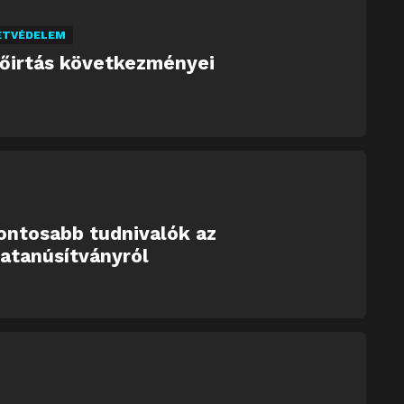
ETVÉDELEM
dőirtás következményei
ontosabb tudnivalók az
atanúsítványról