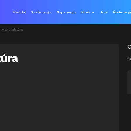
Főoldal
Szélenergia
Napenergia
Hírek
Jövő
Életenerg
 Manufaktúra
úra
S