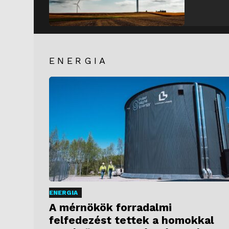
ENERGIA
ENERGIA
A mérnökök forradalmi
felfedezést tettek a homokkal