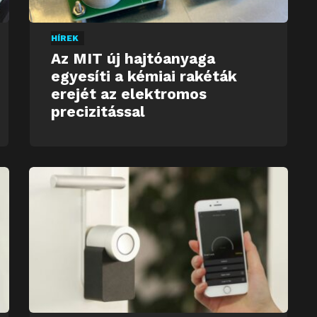
HÍREK
Az MIT új hajtóanyaga
egyesíti a kémiai rakéták
erejét az elektromos
precizitással