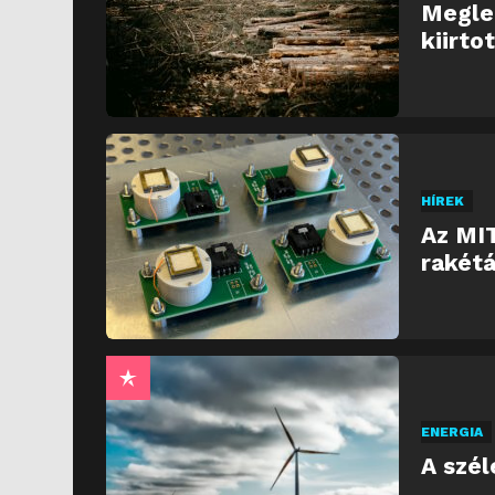
Meglep
kiirto
HÍREK
Az MIT
rakétá
ENERGIA
A szél