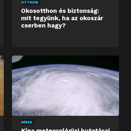
OTTHON
Okosotthon és biztonság:
mit tegyünk, ha az okoszár
cserben hagy?
HÍREK
Kína meteorológiai kutatásai