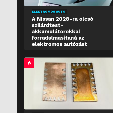
ELEKTROMOS AUTÓ
A Nissan 2028-ra olcsó
szilárdtest-
akkumulátorokkal
forradalmasítaná az
elektromos autózást