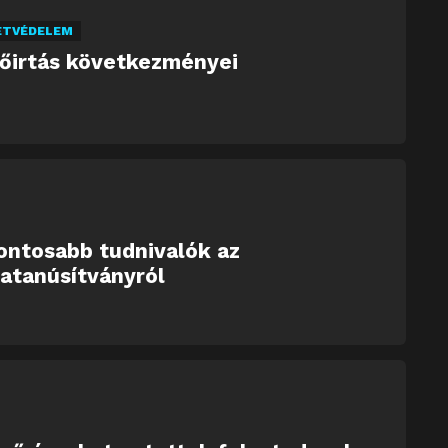
ETVÉDELEM
dőirtás következményei
ontosabb tudnivalók az
atanúsítványról