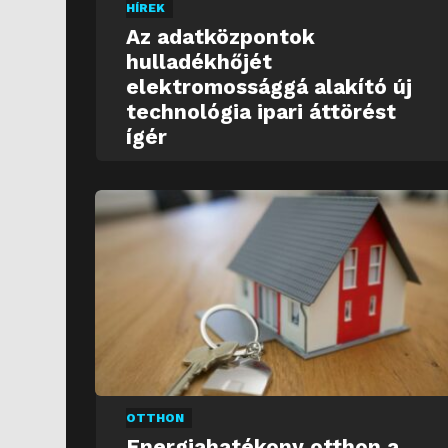
HÍREK
Az adatközpontok
hulladékhőjét
elektromossággá alakító új
technológia ipari áttörést
ígér
OTTHON
Energiahatékony otthon a