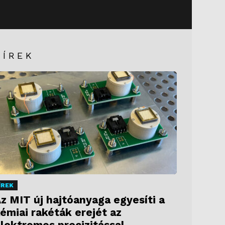
HÍREK
ÍREK
z MIT új hajtóanyaga egyesíti a
émiai rakéták erejét az
lektromos precizitással