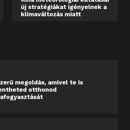
új stratégiákat igényelnek a
klímaváltozás miatt
zerű megoldás, amivel te is
entheted otthonod
iafogyasztását