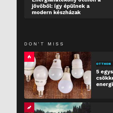
jövőből: így épülnek a
modern készházak
DON'T MISS
OTTHON
5 egys
csökk
energ