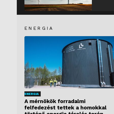
ENERGIA
ENERGIA
A mérnökök forradalmi
felfedezést tettek a homokkal
történő energia tárolás terén