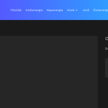
Főoldal
Szélenergia
Napenergia
Hírek
Jövő
Életenerg
0
S