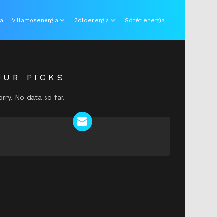
ia
Villamosenergia
Zöldenergia
Sötét energia
OUR PICKS
orry. No data so far.
NEWSLETTER