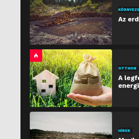
KÖRNYEZ
Az er
OTTHON
A legf
energi
HÍREK