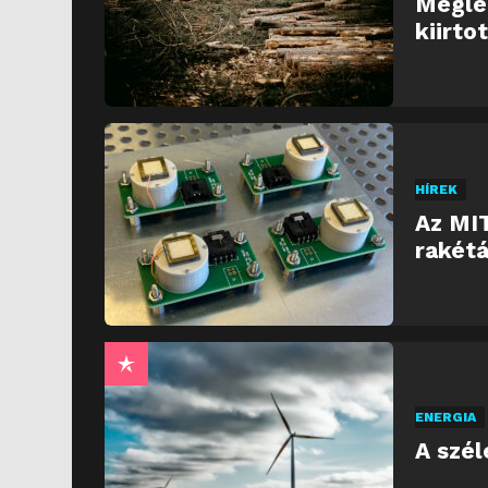
Meglep
kiirto
HÍREK
Az MIT
rakétá
ENERGIA
A szél