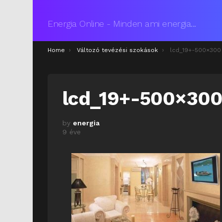
Energia Online - Minden ami energia...
You are here:
Home
Változó tevézési szokások
lcd_19+-500×300
lcd_19+-500×30
by
energia
9 éve