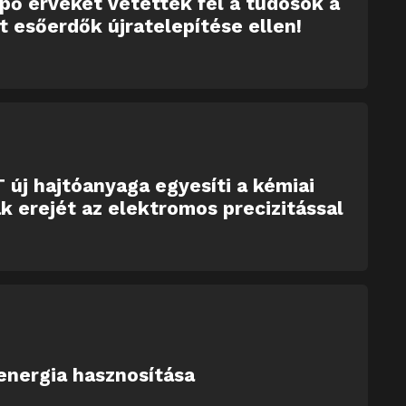
ő érveket vetettek fel a tudosok a
tt esőerdők újratelepítése ellen!
 új hajtóanyaga egyesíti a kémiai
k erejét az elektromos precizitással
energia hasznosítása