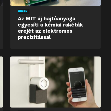
HÍREK
Az MIT új hajtóanyaga
egyesíti a kémiai rakéták
erejét az elektromos
precizitással