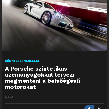
KÖRNYEZETVÉDELEM
A Porsche szintetikus
üzemanyagokkal tervezi
megmenteni a belsőégésű
motorokat
6 éve