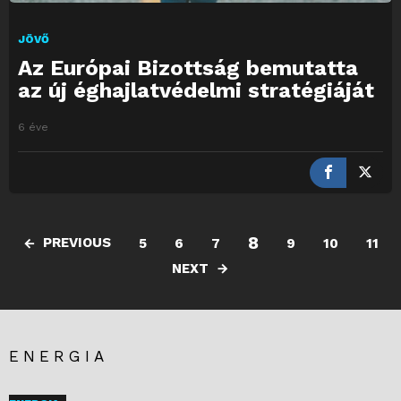
JÖVŐ
Az Európai Bizottság bemutatta
az új éghajlatvédelmi stratégiáját
6 éve
8
PREVIOUS
5
6
7
9
10
11
NEXT
ENERGIA