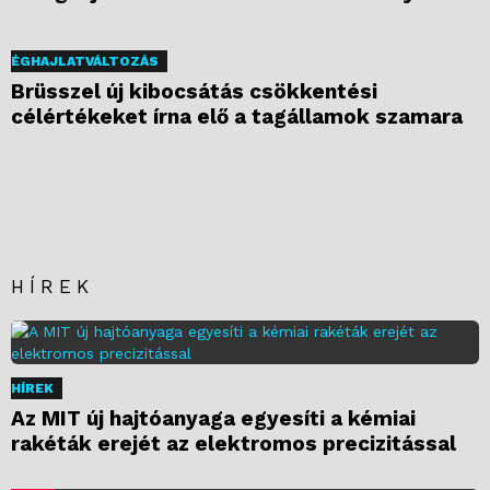
ÉGHAJLATVÁLTOZÁS
Brüsszel új kibocsátás csökkentési
célértékeket írna elő a tagállamok szamara
HÍREK
HÍREK
Az MIT új hajtóanyaga egyesíti a kémiai
rakéták erejét az elektromos precizitással