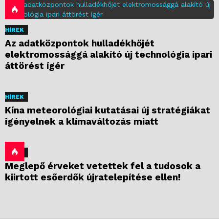
HÍREK
Az adatközpontok hulladékhőjét
elektromossággá alakító új technológia ipari
áttörést ígér
HÍREK
Kína meteorológiai kutatásai új stratégiákat
igényelnek a klímaváltozás miatt
HÍREK
Meglepő érveket vetettek fel a tudosok a
kiirtott esőerdők újratelepítése ellen!