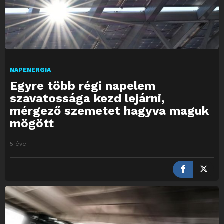
NAPENERGIA
Egyre több régi napelem
szavatossága kezd lejárni,
mérgező szemetet hagyva maguk
mögött
5 éve