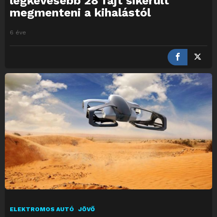
legkevesebb 28 fajt sikerült
megmenteni a kihalástól
6 éve
ELEKTROMOS AUTÓ
JÖVŐ