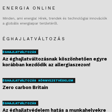
ENERGIA ONLINE
Minden, ami energia! Hírek, trendek és technológiai innovációk
a globális energiaipar területéről.
ÉGHAJLATVÁLTOZÁS
ÉGHAJLATVÁLTOZÁS
Az éghajlatváltozásnak köszönhetően egyre
korábban kezdődik az allergiaszezon!
ÉGHAJLATVÁLTOZÁS
KÖRNYEZETVÉDELEM
Zero carbon Britain
ÉGHAJLATVÁLTOZÁS
Az éghajlatvédelem hatás a munkahelyekre