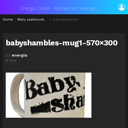
L
Energia Online - Minden ami energia...
You are here:
Home
Mely szektorokban kedveltek a reklámajándékok?
babyshambles-mug1-570×300
babyshambles-mug1-570×300
by
energia
9 éve