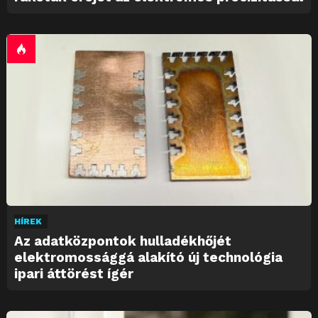
HÍREK
Az adatközpontok hulladékhőjét
elektromossággá alakító új technológia
ipari áttörést ígér