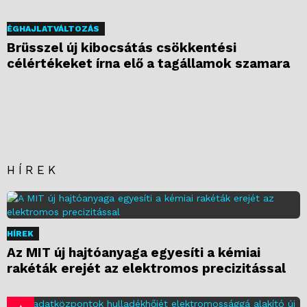
ÉGHAJLATVÁLTOZÁS
Brüsszel új kibocsátás csökkentési
célértékeket írna elő a tagállamok szamara
HÍREK
HÍREK
Az MIT új hajtóanyaga egyesíti a kémiai
rakéták erejét az elektromos precizitással