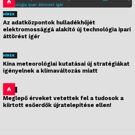
HÍREK
Az adatközpontok hulladékhőjét
elektromossággá alakító új technológia ipari
áttörést ígér
HÍREK
Kína meteorológiai kutatásai új stratégiákat
igényelnek a klímaváltozás miatt
HÍREK
Meglepő érveket vetettek fel a tudosok a
kiirtott esőerdők újratelepítése ellen!