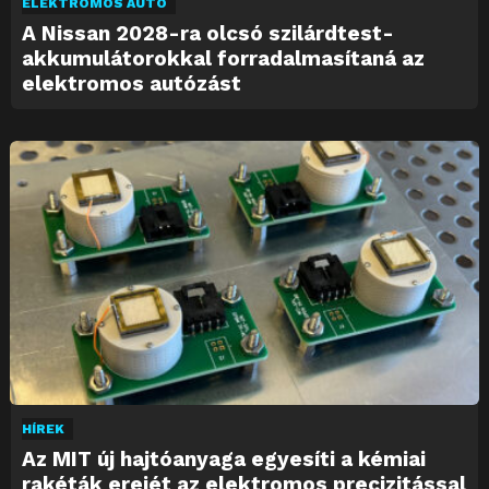
ELEKTROMOS AUTÓ
A Nissan 2028-ra olcsó szilárdtest-
akkumulátorokkal forradalmasítaná az
elektromos autózást
HÍREK
Az MIT új hajtóanyaga egyesíti a kémiai
rakéták erejét az elektromos precizitással