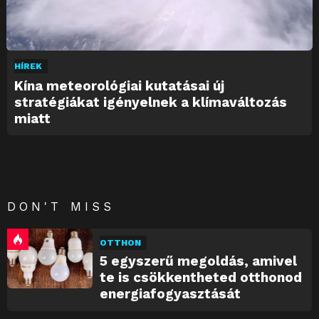
HÍREK
Kína meteorológiai kutatásai új
stratégiákat igényelnek a klímaváltozás
miatt
DON'T MISS
OTTHON
5 egyszerű megoldás, amivel
te is csökkentheted otthonod
energiafogyasztását