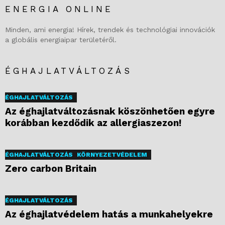
ENERGIA ONLINE
Minden, ami energia! Hírek, trendek és technológiai innovációk
a globális energiaipar területéről.
ÉGHAJLATVÁLTOZÁS
ÉGHAJLATVÁLTOZÁS
Az éghajlatváltozásnak köszönhetően egyre
korábban kezdődik az allergiaszezon!
ÉGHAJLATVÁLTOZÁS
KÖRNYEZETVÉDELEM
Zero carbon Britain
ÉGHAJLATVÁLTOZÁS
Az éghajlatvédelem hatás a munkahelyekre