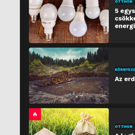
OTTHON
5 egys
csökk
energ
KÖRNYEZ
Az er
OTTHON