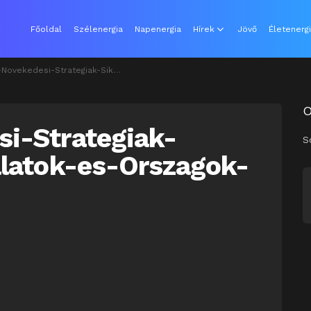
Főoldal
Szélenergia
Napenergia
Hírek
Jövő
Életenerg
si-Strategiak-Sikeressege-Vallalatok-es-Orszagok-Peldai
i-Strategiak-
S
alatok-es-Orszagok-