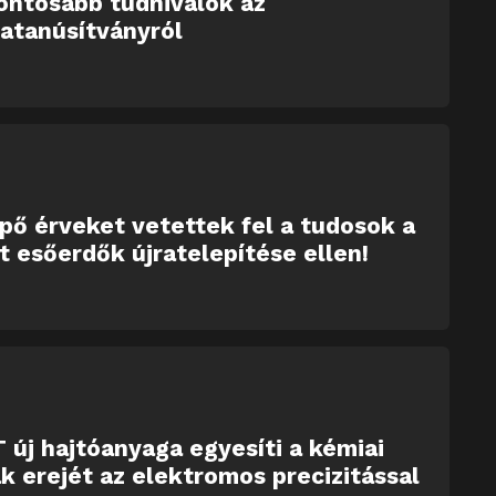
ontosabb tudnivalók az
atanúsítványról
ő érveket vetettek fel a tudosok a
tt esőerdők újratelepítése ellen!
 új hajtóanyaga egyesíti a kémiai
k erejét az elektromos precizitással