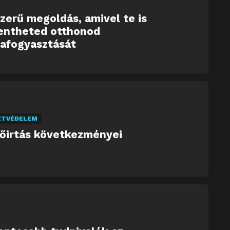
zerű megoldás, amivel te is
entheted otthonod
iafogyasztását
ETVÉDELEM
dőirtás következményei