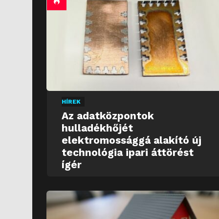
HÍREK
Az adatközpontok
hulladékhőjét
elektromossággá alakító új
technológia ipari áttörést
ígér