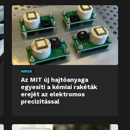
HÍREK
Az MIT új hajtóanyaga
egyesíti a kémiai rakéták
erejét az elektromos
precizitással