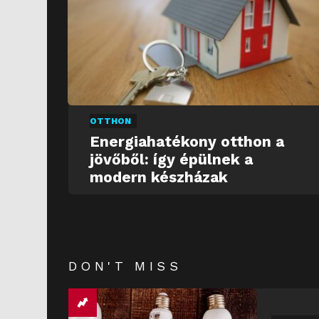
OTTHON
Energiahatékony otthon a
jövőből: így épülnek a
modern készházak
DON'T MISS