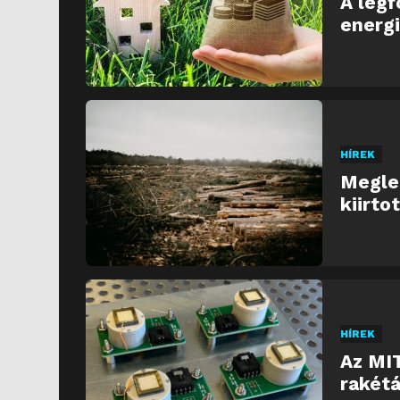
A legf
energi
HÍREK
Meglep
kiirto
HÍREK
Az MIT
rakétá