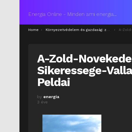
Energia Online - Minden ami energia...
You are here:
Home
Környezetvédelem és gazdaság: zöld növekedési stratégiák a fenntartható jövőért
A-Zold-Novekede
A-Zold-Novekedes
Sikeressege-Vall
Peldai
by
energia
3 éve