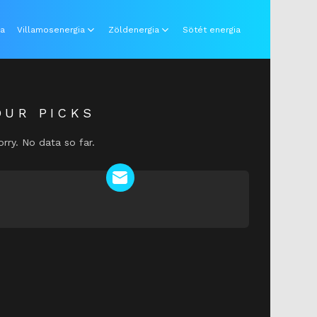
ia
Villamosenergia
Zöldenergia
Sötét energia
OUR PICKS
orry. No data so far.
NEWSLETTER