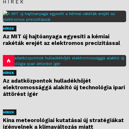
HÍREK
HÍREK
Az MIT új hajtóanyaga egyesíti a kémiai
rakéták erejét az elektromos precizitással
HÍREK
Az adatközpontok hulladékhőjét
elektromossággá alakító új technológia ipari
áttörést ígér
HÍREK
Kína meteorológiai kutatásai új stratégiákat
igényelnek a klímaváltozás miatt