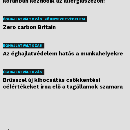
korábban kezdődik az allergiaszezon!
ÉGHAJLATVÁLTOZÁS
KÖRNYEZETVÉDELEM
Zero carbon Britain
ÉGHAJLATVÁLTOZÁS
Az éghajlatvédelem hatás a munkahelyekre
ÉGHAJLATVÁLTOZÁS
Brüsszel új kibocsátás csökkentési
célértékeket írna elő a tagállamok szamara