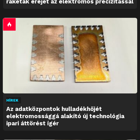
rakéták erejét az elektromos precizitással
HÍREK
Az adatközpontok hulladékhőjét
elektromossággá alakító új technológia
ipari áttörést ígér