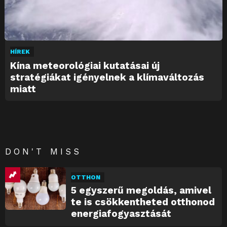
HÍREK
Kína meteorológiai kutatásai új
stratégiákat igényelnek a klímaváltozás
miatt
DON'T MISS
OTTHON
5 egyszerű megoldás, amivel
te is csökkentheted otthonod
energiafogyasztását