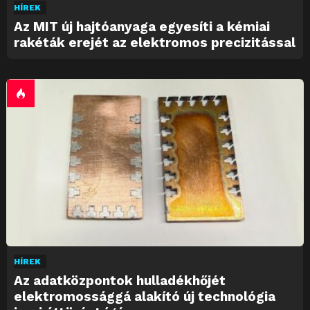
HÍREK
Az MIT új hajtóanyaga egyesíti a kémiai
rakéták erejét az elektromos precizitással
HÍREK
Az adatközpontok hulladékhőjét
elektromossággá alakító új technológia