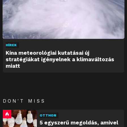
HÍREK
Kína meteorológiai kutatásai új
stratégiákat igényelnek a klímaváltozás
miatt
DON'T MISS
OTTHON
5 egyszerű megoldás, amivel