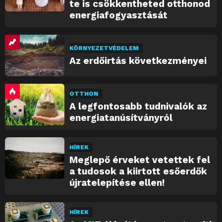
te is csökkentheted otthonod
energiafogyasztását
KÖRNYEZETVÉDELEM
Az erdőirtás következményei
OTTHON
A legfontosabb tudnivalók az
energiatanúsítványról
HÍREK
Meglepő érveket vetettek fel
a tudosok a kiirtott esőerdők
újratelepítése ellen!
HÍREK