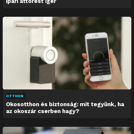
ipari áttörést ígér
OTTHON
Okosotthon és biztonság: mit tegyünk, ha
az okoszár cserben hagy?