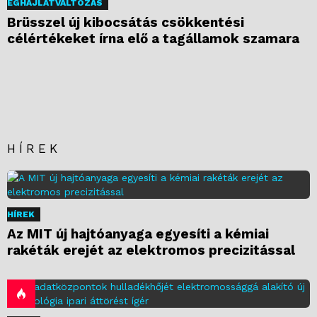
ÉGHAJLATVÁLTOZÁS
Brüsszel új kibocsátás csökkentési
célértékeket írna elő a tagállamok szamara
HÍREK
HÍREK
Az MIT új hajtóanyaga egyesíti a kémiai
rakéták erejét az elektromos precizitással