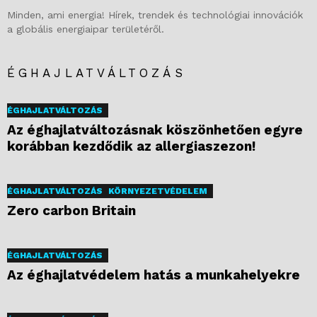
Minden, ami energia! Hírek, trendek és technológiai innovációk
a globális energiaipar területéről.
ÉGHAJLATVÁLTOZÁS
ÉGHAJLATVÁLTOZÁS
Az éghajlatváltozásnak köszönhetően egyre
korábban kezdődik az allergiaszezon!
ÉGHAJLATVÁLTOZÁS
KÖRNYEZETVÉDELEM
Zero carbon Britain
ÉGHAJLATVÁLTOZÁS
Az éghajlatvédelem hatás a munkahelyekre