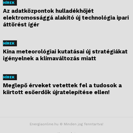
HÍREK
Az adatközpontok hulladékhőjét
elektromossággá alakító új technológia ipari
áttörést ígér
HÍREK
Kína meteorológiai kutatásai új stratégiákat
igényelnek a klímaváltozás miatt
HÍREK
Meglepő érveket vetettek fel a tudosok a
kiirtott esőerdők újratelepítése ellen!
Energiaonline.hu © Minden jog fenntartva!