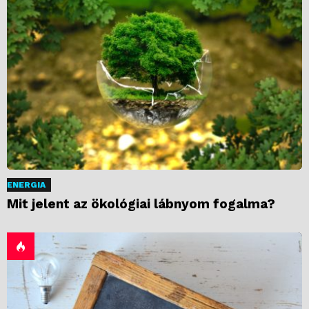
ENERGIA
Mit jelent az ökológiai lábnyom fogalma?