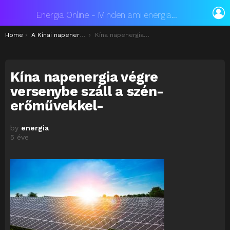
L
Energia Online - Minden ami energia...
You are here:
Home
A Kínai napenergia végre versenybe száll a szén-erőművekkel
Kína napenergia végre versenybe száll a szén-erőművekkel-
Kína napenergia végre
versenybe száll a szén-
erőművekkel-
by
energia
5 éve