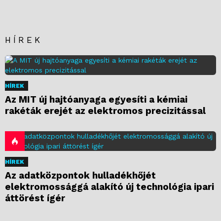
HÍREK
HÍREK
Az MIT új hajtóanyaga egyesíti a kémiai
rakéták erejét az elektromos precizitással
HÍREK
Az adatközpontok hulladékhőjét
elektromossággá alakító új technológia ipari
áttörést ígér