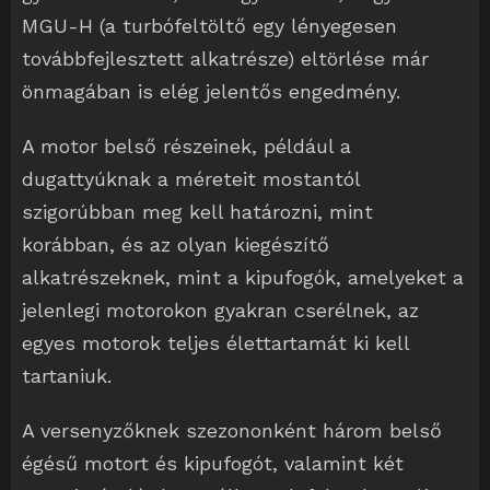
MGU-H (a turbófeltöltő egy lényegesen
továbbfejlesztett alkatrésze) eltörlése már
önmagában is elég jelentős engedmény.
A motor belső részeinek, például a
dugattyúknak a méreteit mostantól
szigorúbban meg kell határozni, mint
korábban, és az olyan kiegészítő
alkatrészeknek, mint a kipufogók, amelyeket a
jelenlegi motorokon gyakran cserélnek, az
egyes motorok teljes élettartamát ki kell
tartaniuk.
A versenyzőknek szezononként három belső
égésű motort és kipufogót, valamint két