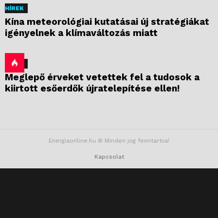
HÍREK
Kína meteorológiai kutatásai új stratégiákat
igényelnek a klímaváltozás miatt
HÍREK
Meglepő érveket vetettek fel a tudosok a
kiirtott esőerdők újratelepítése ellen!
Energiaonline.hu © Minden jog fenntartva!
Kapcsolat