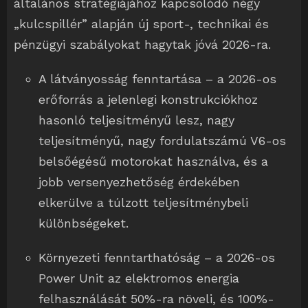
általános stratégiájához kapcsolódó négy
„kulcspillér” alapján új sport-, technikai és
pénzügyi szabályokat hagytak jóvá 2026-ra.
A látványosság fenntartása – a 2026-os
erőforrás a jelenlegi konstrukciókhoz
hasonló teljesítményű lesz, nagy
teljesítményű, nagy fordulatszámú V6-os
belsőégésű motorokat használva, és a
jobb versenyezhetőség érdekében
elkerülve a túlzott teljesítménybeli
különbségeket.
Környezeti fenntarthatóság – a 2026-os
Power Unit az elektromos energia
felhasználását 50%-ra növeli, és 100%-