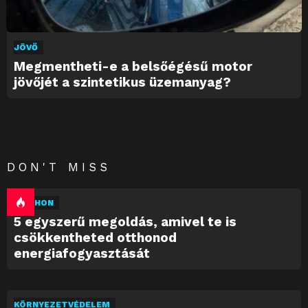
JÖVŐ
Megmentheti-e a belsőégésű motor
jövőjét a szintetikus üzemanyag?
DON'T MISS
OTTHON
5 egyszerű megoldás, amivel te is
csökkentheted otthonod
energiafogyasztását
KÖRNYEZETVÉDELEM