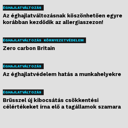
ÉGHAJLATVÁLTOZÁS
Az éghajlatváltozásnak köszönhetően egyre
korábban kezdődik az allergiaszezon!
ÉGHAJLATVÁLTOZÁS
KÖRNYEZETVÉDELEM
Zero carbon Britain
ÉGHAJLATVÁLTOZÁS
Az éghajlatvédelem hatás a munkahelyekre
ÉGHAJLATVÁLTOZÁS
Brüsszel új kibocsátás csökkentési
célértékeket írna elő a tagállamok szamara