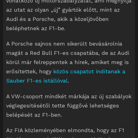
vonatkozó új motorszabályzatát, ami megnyitja
az utat az olyan „új” gyártók előtt, mint az
Audi és a Porsche, akik a közeljövőben
beléphetnek az F1-be.
A Porsche sajnos nem sikerült bevásárolnia
magát a Red Bull F1-es csapatába, de az Audi
körül már felreppentek a hírek, amiket meg is
erősítettek, hogy
közös csapatot indítanak a
Sauber F1-es istállóval
.
A VW-csoport mindkét márkája az új szabályok
véglegesítésétől tette függővé lehetséges
belépését az F1-ben.
Az FIA közleményében elmondta, hogy az F1