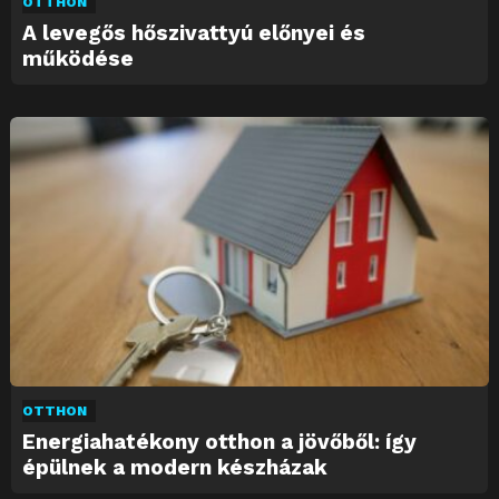
OTTHON
A levegős hőszivattyú előnyei és
működése
OTTHON
Energiahatékony otthon a jövőből: így
épülnek a modern készházak