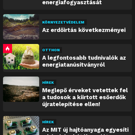
energiafogyasztását
KÖRNYEZETVÉDELEM
Az erdőirtás következményei
OTTHON
A legfontosabb tudnivalók az
energiatanúsítványról
HÍREK
Meglepő érveket vetettek fel
a tudosok a kiirtott esőerdők
újratelepítése ellen!
HÍREK
Az MIT új hajtóanyaga egyesíti