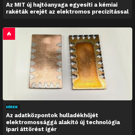
Az MIT új hajtóanyaga egyesíti a kémiai
rakéták erejét az elektromos precizitással
HÍREK
Az adatközpontok hulladékhőjét
elektromossággá alakító új technológia
ipari áttörést ígér