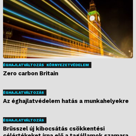
ÉGHAJLATVÁLTOZÁS
KÖRNYEZETVÉDELEM
Zero carbon Britain
ÉGHAJLATVÁLTOZÁS
Az éghajlatvédelem hatás a munkahelyekre
ÉGHAJLATVÁLTOZÁS
Brüsszel új kibocsátás csökkentési
célértékeket írna elő a tagállamok szamara