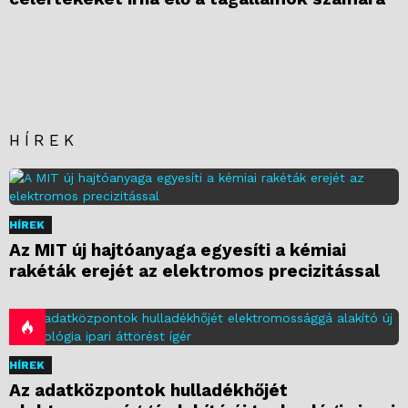
HÍREK
HÍREK
Az MIT új hajtóanyaga egyesíti a kémiai
rakéták erejét az elektromos precizitással
HÍREK
Az adatközpontok hulladékhőjét