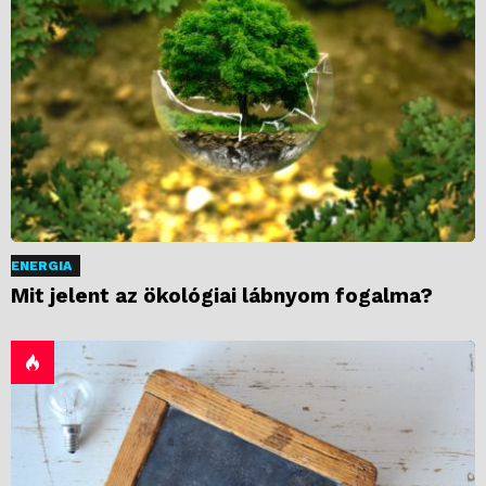
ENERGIA
Mit jelent az ökológiai lábnyom fogalma?