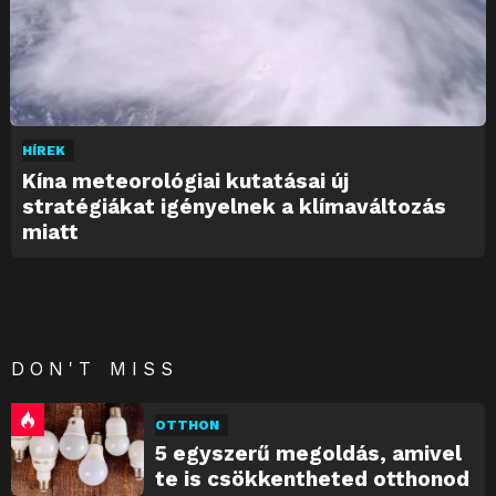
HÍREK
Kína meteorológiai kutatásai új
stratégiákat igényelnek a klímaváltozás
miatt
DON'T MISS
OTTHON
5 egyszerű megoldás, amivel
te is csökkentheted otthonod