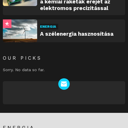
a kémiai rakéták erejét az
elektromos precizitással
ENERGIA
A szélenergia hasznosítása
OUR PICKS
Sorry. No data so far.
NEWSLETTER
ENERGIA