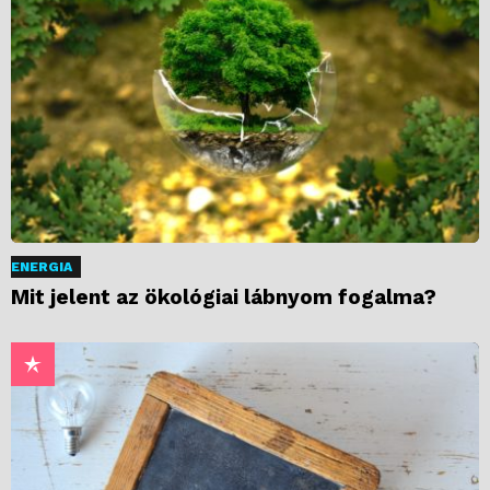
ENERGIA
Mit jelent az ökológiai lábnyom fogalma?