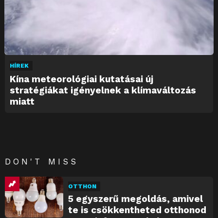
HÍREK
Kína meteorológiai kutatásai új
stratégiákat igényelnek a klímaváltozás
miatt
DON'T MISS
OTTHON
5 egyszerű megoldás, amivel
te is csökkentheted otthonod