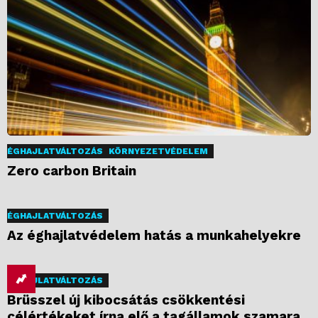
ÉGHAJLATVÁLTOZÁS
KÖRNYEZETVÉDELEM
Zero carbon Britain
ÉGHAJLATVÁLTOZÁS
Az éghajlatvédelem hatás a munkahelyekre
ÉGHAJLATVÁLTOZÁS
Brüsszel új kibocsátás csökkentési
célértékeket írna elő a tagállamok szamara