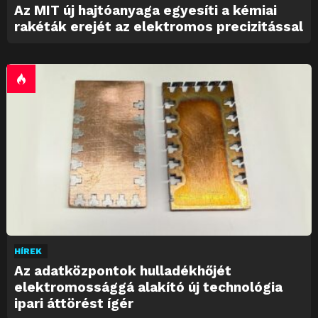
Az MIT új hajtóanyaga egyesíti a kémiai
rakéták erejét az elektromos precizitással
HÍREK
Az adatközpontok hulladékhőjét
elektromossággá alakító új technológia
ipari áttörést ígér