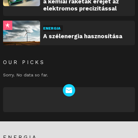
a kémiai rakéták erejét az
elektromos precizitással
ENERGIA
A szélenergia hasznosítása
OUR PICKS
Sorry. No data so far.
NEWSLETTER
ENERGIA