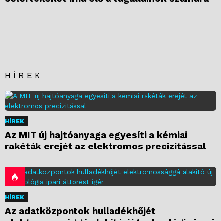
HÍREK
HÍREK
Az MIT új hajtóanyaga egyesíti a kémiai
rakéták erejét az elektromos precizitással
HÍREK
Az adatközpontok hulladékhőjét