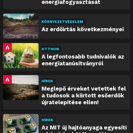
energiafogyasztását
KÖRNYEZETVÉDELEM
Az erdőirtás következményei
OTTHON
A legfontosabb tudnivalók az
energiatanúsítványról
HÍREK
Meglepő érveket vetettek fel
a tudosok a kiirtott esőerdők
újratelepítése ellen!
HÍREK
Az MIT új hajtóanyaga egyesíti