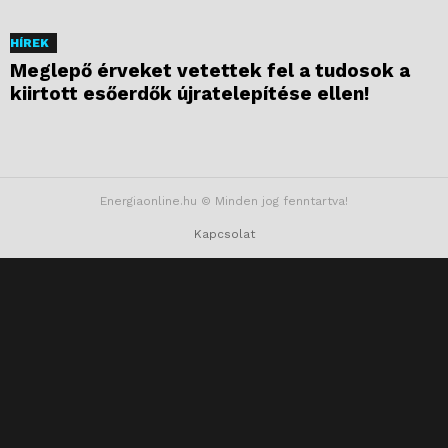
HÍREK
Meglepő érveket vetettek fel a tudosok a
kiirtott esőerdők újratelepítése ellen!
Energiaonline.hu © Minden jog fenntartva!
Kapcsolat