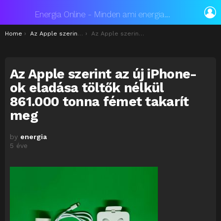
L
Energia Online - Minden ami energia...
You are here:
Home
Az Apple szerint az új iPhone-ok töltők nélküli eladásával 861.000 tonna fémet takarít meg
Az Apple szerint az új iPhone-ok eladása töltők nélkül 861.000 tonna fémet takarít meg
Az Apple szerint az új iPhone-
ok eladása töltők nélkül
861.000 tonna fémet takarít
meg
by
energia
5 éve