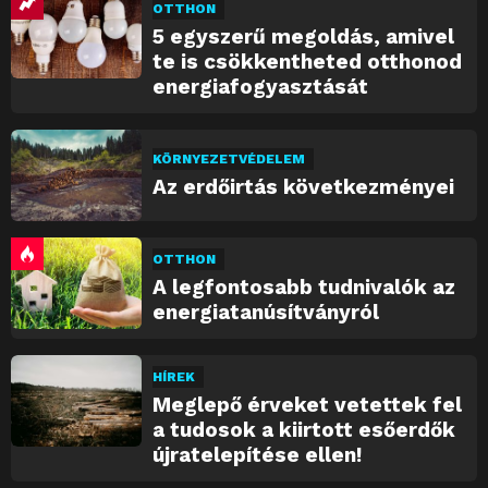
OTTHON
5 egyszerű megoldás, amivel
te is csökkentheted otthonod
energiafogyasztását
KÖRNYEZETVÉDELEM
Az erdőirtás következményei
OTTHON
A legfontosabb tudnivalók az
energiatanúsítványról
HÍREK
Meglepő érveket vetettek fel
a tudosok a kiirtott esőerdők
újratelepítése ellen!