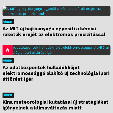
HÍREK
Az MIT új hajtóanyaga egyesíti a kémiai
rakéták erejét az elektromos precizitással
HÍREK
Az adatközpontok hulladékhőjét
elektromossággá alakító új technológia ipari
áttörést ígér
HÍREK
Kína meteorológiai kutatásai új stratégiákat
igényelnek a klímaváltozás miatt