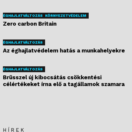
ÉGHAJLATVÁLTOZÁS
KÖRNYEZETVÉDELEM
Zero carbon Britain
ÉGHAJLATVÁLTOZÁS
Az éghajlatvédelem hatás a munkahelyekre
ÉGHAJLATVÁLTOZÁS
Brüsszel új kibocsátás csökkentési
célértékeket írna elő a tagállamok szamara
HÍREK