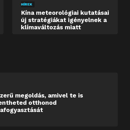
HÍREK
Kína meteorológiai kutatásai
új stratégiákat igényelnek a
klímaváltozás miatt
zerű megoldás, amivel te is
entheted otthonod
iafogyasztását