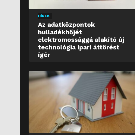
HÍREK
Az adatközpontok
hulladékhőjét
elektromossággá alakító új
technológia ipari áttörést
ígér