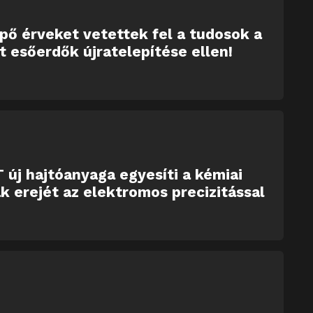
ő érveket vetettek fel a tudosok a
tt esőerdők újratelepítése ellen!
 új hajtóanyaga egyesíti a kémiai
k erejét az elektromos precizitással