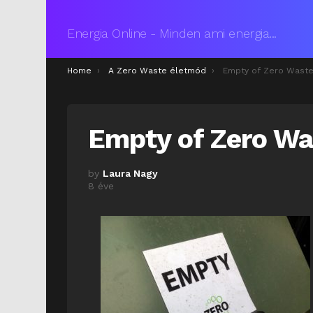
Energia Online - Minden ami energia...
You are here:
Home
A Zero Waste életmód
Empty of Zero Wast
Empty of Zero Wa
by
Laura Nagy
8 éve