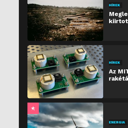
HÍREK
Meglep
kiirto
HÍREK
Az MIT
rakétá
ENERGIA