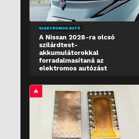
ELEKTROMOS AUTÓ
A Nissan 2028-ra olcsó
szilárdtest-
akkumulátorokkal
forradalmasítaná az
elektromos autózást