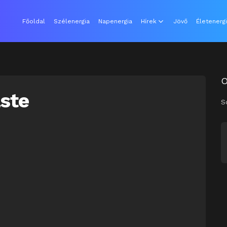
Főoldal
Szélenergia
Napenergia
Hírek
Jövő
Életenerg
e
ste
S