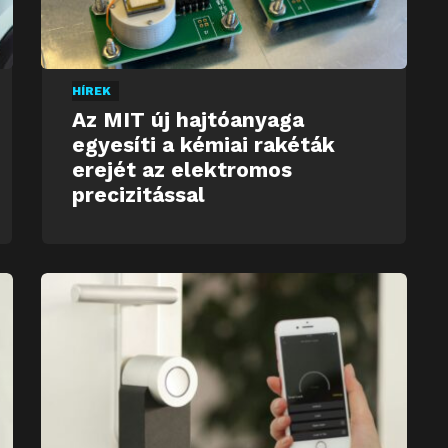
HÍREK
Az MIT új hajtóanyaga
egyesíti a kémiai rakéták
erejét az elektromos
precizitással