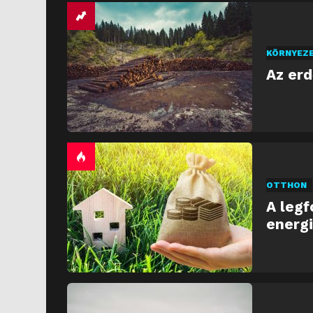
KÖRNYEZ
Az er
OTTHON
A legf
energi