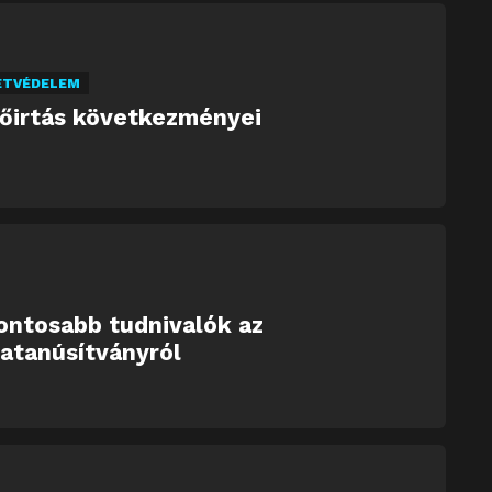
ETVÉDELEM
dőirtás következményei
ontosabb tudnivalók az
atanúsítványról