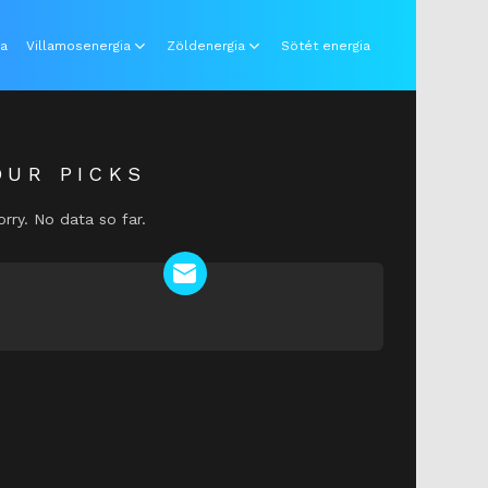
ia
Villamosenergia
Zöldenergia
Sötét energia
OUR PICKS
orry. No data so far.
NEWSLETTER