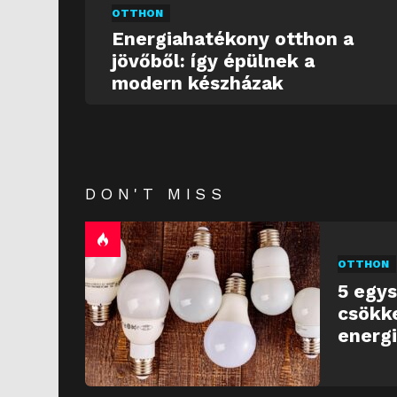
OTTHON
Energiahatékony otthon a
jövőből: így épülnek a
modern készházak
DON'T MISS
OTTHON
5 egys
csökk
energ