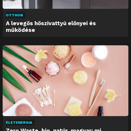
OTTHON
A levegős hőszivattyú előnyei és
működése
ÉLETENERGIA
Zero Waste, bio, natúr, magyar: mi