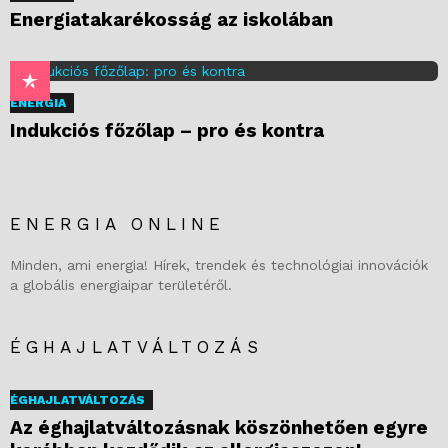
Energiatakarékosság az iskolában
ENERGIA
Indukciós főzőlap – pro és kontra
ENERGIA ONLINE
Minden, ami energia! Hírek, trendek és technológiai innovációk
a globális energiaipar területéről.
ÉGHAJLATVÁLTOZÁS
ÉGHAJLATVÁLTOZÁS
Az éghajlatváltozásnak köszönhetően egyre