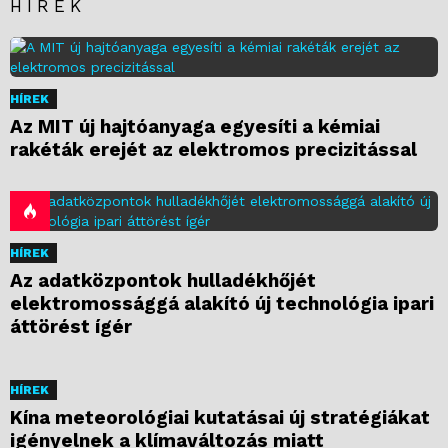
HÍREK
HÍREK
Az MIT új hajtóanyaga egyesíti a kémiai
rakéták erejét az elektromos precizitással
HÍREK
Az adatközpontok hulladékhőjét
elektromossággá alakító új technológia ipari
áttörést ígér
HÍREK
Kína meteorológiai kutatásai új stratégiákat
igényelnek a klímaváltozás miatt