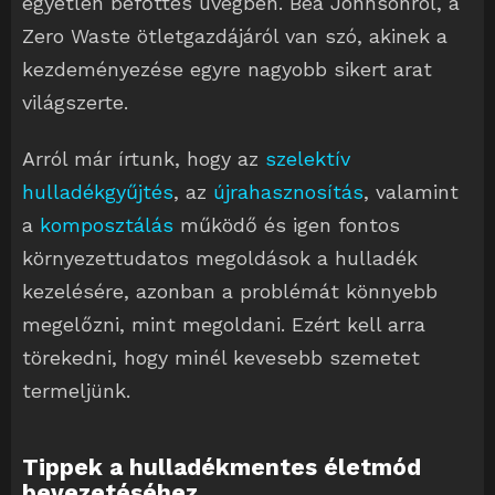
egyetlen befőttes üvegben. Bea Jonhsonról, a
Zero Waste ötletgazdájáról van szó, akinek a
kezdeményezése egyre nagyobb sikert arat
világszerte.
Arról már írtunk, hogy az
szelektív
hulladékgyűjtés
, az
újrahasznosítás
, valamint
a
komposztálás
működő és igen fontos
környezettudatos megoldások a hulladék
kezelésére, azonban a problémát könnyebb
megelőzni, mint megoldani. Ezért kell arra
törekedni, hogy minél kevesebb szemetet
termeljünk.
Tippek a hulladékmentes életmód
bevezetéséhez