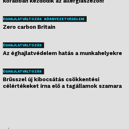
korábban kezdődik az allergiaszezon!
ÉGHAJLATVÁLTOZÁS
KÖRNYEZETVÉDELEM
Zero carbon Britain
ÉGHAJLATVÁLTOZÁS
Az éghajlatvédelem hatás a munkahelyekre
ÉGHAJLATVÁLTOZÁS
Brüsszel új kibocsátás csökkentési
célértékeket írna elő a tagállamok szamara