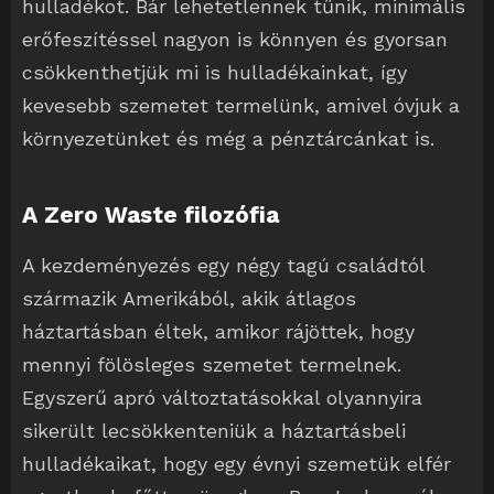
hulladékot. Bár lehetetlennek tűnik, minimális
erőfeszítéssel nagyon is könnyen és gyorsan
csökkenthetjük mi is hulladékainkat, így
kevesebb szemetet termelünk, amivel óvjuk a
környezetünket és még a pénztárcánkat is.
A Zero Waste filozófia
A kezdeményezés egy négy tagú családtól
származik Amerikából, akik átlagos
háztartásban éltek, amikor rájöttek, hogy
mennyi fölösleges szemetet termelnek.
Egyszerű apró változtatásokkal olyannyira
sikerült lecsökkenteniük a háztartásbeli
hulladékaikat, hogy egy évnyi szemetük elfér