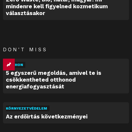
mindenre kell figyelned kozmetikum
választásakor
DON'T MISS
OTTHON
5 egyszerű megoldás, amivel te is
csökkentheted otthonod
energiafogyasztását
KÖRNYEZETVÉDELEM
Az erdőirtás következményei