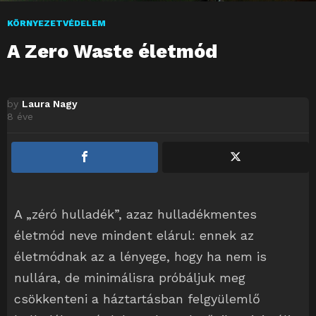
KÖRNYEZETVÉDELEM
A Zero Waste életmód
by
Laura Nagy
8 éve
A „zéró hulladék”, azaz hulladékmentes
életmód neve mindent elárul: ennek az
életmódnak az a lényege, hogy ha nem is
nullára, de minimálisra próbáljuk meg
csökkenteni a háztartásban felgyülemlő