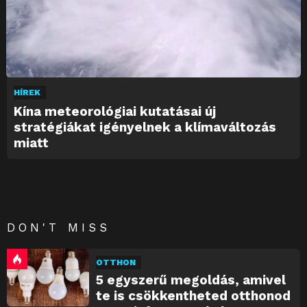
HÍREK
Kína meteorológiai kutatásai új
stratégiákat igényelnek a klímaváltozás
miatt
DON'T MISS
OTTHON
5 egyszerű megoldás, amivel
te is csökkentheted otthonod