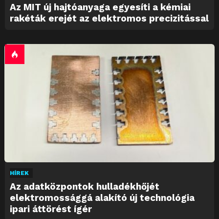
Az MIT új hajtóanyaga egyesíti a kémiai
rakéták erejét az elektromos precizitással
HÍREK
Az adatközpontok hulladékhőjét
elektromossággá alakító új technológia
ipari áttörést ígér