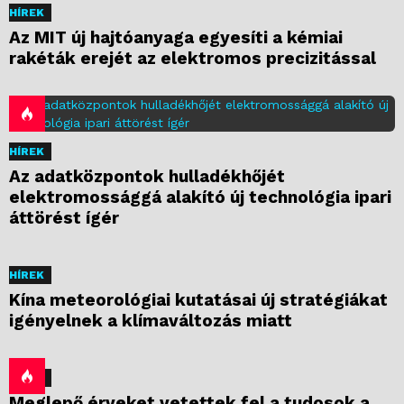
HÍREK
Az MIT új hajtóanyaga egyesíti a kémiai
rakéták erejét az elektromos precizitással
HÍREK
Az adatközpontok hulladékhőjét
elektromossággá alakító új technológia ipari
áttörést ígér
HÍREK
Kína meteorológiai kutatásai új stratégiákat
igényelnek a klímaváltozás miatt
HÍREK
Meglepő érveket vetettek fel a tudosok a