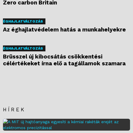
Zero carbon Britain
ÉGHAJLATVÁLTOZÁS
Az éghajlatvédelem hatás a munkahelyekre
ÉGHAJLATVÁLTOZÁS
Brüsszel új kibocsátás csökkentési
célértékeket írna elő a tagállamok szamara
HÍREK