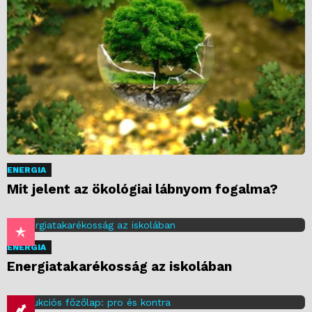
ENERGIA
Mit jelent az ökológiai lábnyom fogalma?
ENERGIA
Energiatakarékosság az iskolában