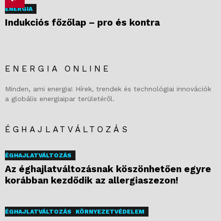
ENERGIA
Indukciós főzőlap – pro és kontra
ENERGIA ONLINE
Minden, ami energia! Hírek, trendek és technológiai innovációk
a globális energiaipar területéről.
ÉGHAJLATVÁLTOZÁS
ÉGHAJLATVÁLTOZÁS
Az éghajlatváltozásnak köszönhetően egyre
korábban kezdődik az allergiaszezon!
ÉGHAJLATVÁLTOZÁS
KÖRNYEZETVÉDELEM