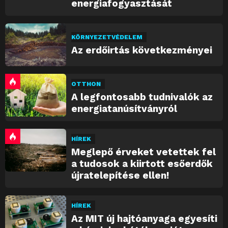
energiafogyasztását
KÖRNYEZETVÉDELEM
Az erdőirtás következményei
OTTHON
A legfontosabb tudnivalók az
energiatanúsítványról
HÍREK
Meglepő érveket vetettek fel
a tudosok a kiirtott esőerdők
újratelepítése ellen!
HÍREK
Az MIT új hajtóanyaga egyesíti