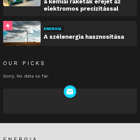
a kémiai rakéták erejét az
elektromos precizitással
ENERGIA
A szélenergia hasznosítása
OUR PICKS
Sorry. No data so far.
NEWSLETTER
ENERGIA