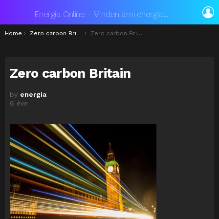
L
Energia Online - Minden ami energia...
You are here:
Home
Zero carbon Britain
Zero carbon Britain
Zero carbon Britain
by
energia
6 éve