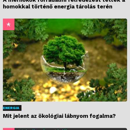
homokkal történő energia tárolás terén
ENERGIA
Mit jelent az ökológiai lábnyom fogalma?