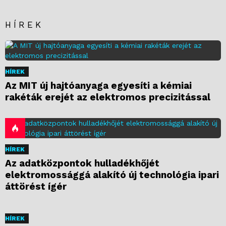
HÍREK
HÍREK
Az MIT új hajtóanyaga egyesíti a kémiai
rakéták erejét az elektromos precizitással
HÍREK
Az adatközpontok hulladékhőjét
elektromossággá alakító új technológia ipari
áttörést ígér
HÍREK