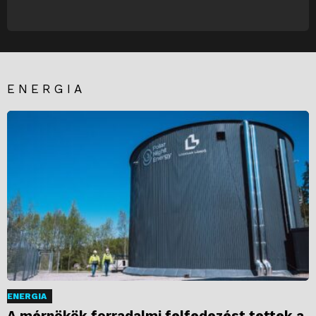
NEWSLETTER
ENERGIA
ENERGIA
A mérnökök forradalmi felfedezést tettek a