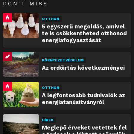
DON'T MISS
OTTHON
5 egyszerű megoldás, amivel
te is csökkentheted otthonod
energiafogyasztását
KÖRNYEZETVÉDELEM
Az erdőirtás következményei
OTTHON
A legfontosabb tudnivalók az
energiatanúsítványról
HÍREK
Meglepő érveket vetettek fel