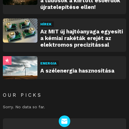
a tudosok a kiirtott esőerdők
újratelepítése ellen!
HÍREK
Az MIT új hajtóanyaga egyesíti
a kémiai rakéták erejét az
elektromos precizitással
ENERGIA
A szélenergia hasznosítása
OUR PICKS
Sorry. No data so far.