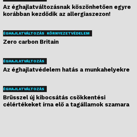
Az éghajlatváltozásnak köszönhetően egyre
korábban kezdődik az allergiaszezon!
ÉGHAJLATVÁLTOZÁS
KÖRNYEZETVÉDELEM
Zero carbon Britain
ÉGHAJLATVÁLTOZÁS
Az éghajlatvédelem hatás a munkahelyekre
ÉGHAJLATVÁLTOZÁS
Brüsszel új kibocsátás csökkentési
célértékeket írna elő a tagállamok szamara