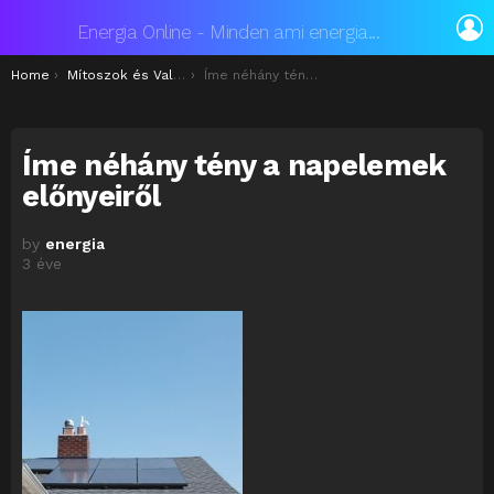
L
Energia Online - Minden ami energia...
You are here:
Home
Mítoszok és Valóság: Az Igazság a Napelemekről
Íme néhány tény a napelemek előnyeiről
Íme néhány tény a napelemek
előnyeiről
by
energia
3 éve