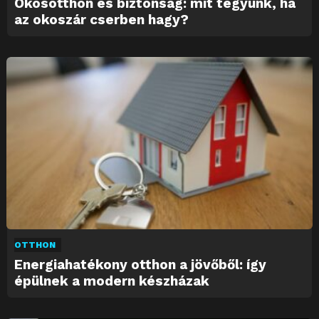
Okosotthon és biztonság: mit tegyünk, ha
az okoszár cserben hagy?
OTTHON
Energiahatékony otthon a jövőből: így
épülnek a modern készházak