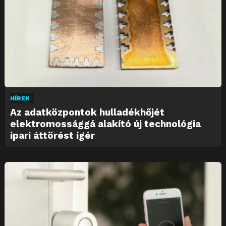
HÍREK
Az adatközpontok hulladékhőjét
elektromossággá alakító új technológia
ipari áttörést ígér