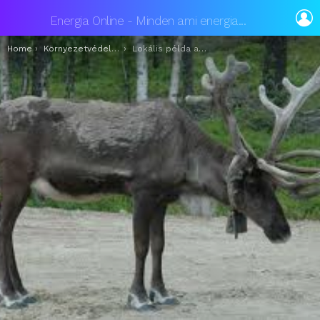
L
Energia Online - Minden ami energia...
You are here:
Home
Környezetvédelem
Lokális példa az erőforrások szűkösségére