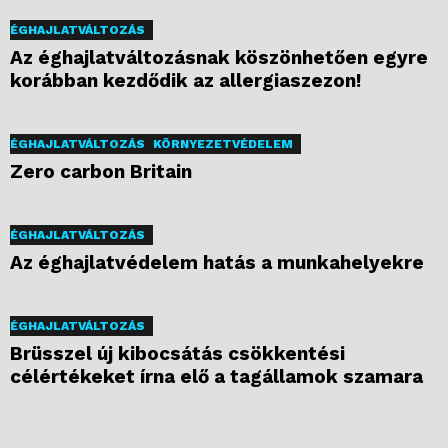
ÉGHAJLATVÁLTOZÁS
Az éghajlatváltozásnak köszönhetően egyre
korábban kezdődik az allergiaszezon!
ÉGHAJLATVÁLTOZÁS
KÖRNYEZETVÉDELEM
Zero carbon Britain
ÉGHAJLATVÁLTOZÁS
Az éghajlatvédelem hatás a munkahelyekre
ÉGHAJLATVÁLTOZÁS
Brüsszel új kibocsátás csökkentési
célértékeket írna elő a tagállamok szamara