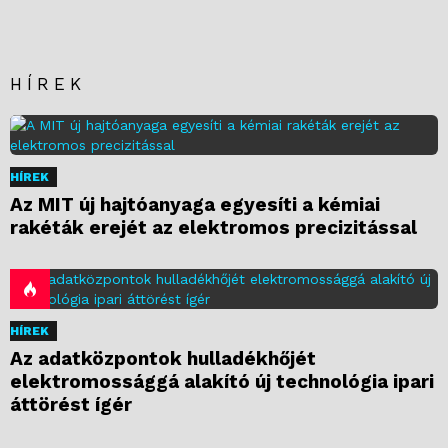
HÍREK
HÍREK
Az MIT új hajtóanyaga egyesíti a kémiai
rakéták erejét az elektromos precizitással
HÍREK
Az adatközpontok hulladékhőjét
elektromossággá alakító új technológia ipari
áttörést ígér