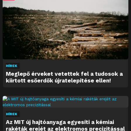
HÍREK
Meglepő érveket vetettek fel a tudosok a
kiirtott esőerdők újratelepítése ellen!
HÍREK
Az MIT új hajtóanyaga egyesíti a kémiai
rakéták erejét az elektromos precizitással