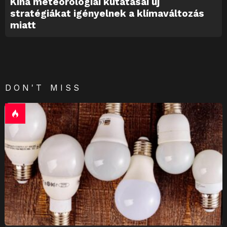
Kína meteorológiai kutatásai új
stratégiákat igényelnek a klímaváltozás
miatt
DON'T MISS