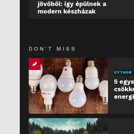
jövőből: így épülnek a
modern készházak
DON'T MISS
OTTHON
5 egys
csökk
energ