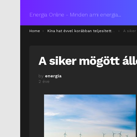
Energia Online - Minden ami energia...
You are here:
Home
Kína hat évvel korábban teljesítette a 2030-as tiszta energia célját
A siker
A siker mögött ál
by
energia
2 éve