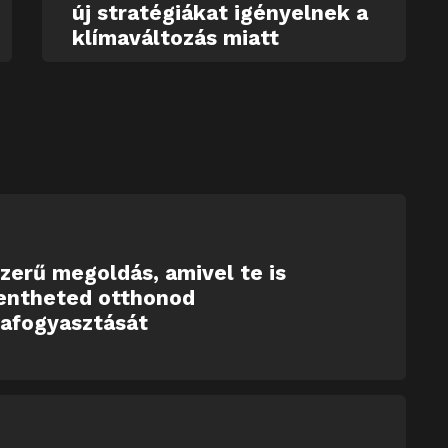
új stratégiákat igényelnek a
klímaváltozás miatt
zerű megoldás, amivel te is
entheted otthonod
iafogyasztását