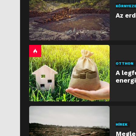
KÖRNYEZ
Az er
OTTHON
A legf
energi
HÍREK
Meglep