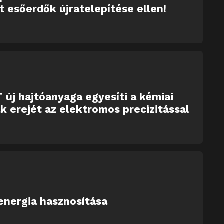
tt esőerdők újratelepítése ellen!
 új hajtóanyaga egyesíti a kémiai
k erejét az elektromos precizitással
energia hasznosítása