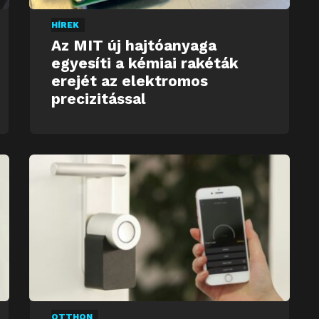
HÍREK
Az MIT új hajtóanyaga
egyesíti a kémiai rakéták
erejét az elektromos
precizitással
OTTHON