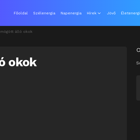
Főoldal
Szélenergia
Napenergia
Hírek
Jövő
Életenerg
 mögött álló okok
ló okok
S