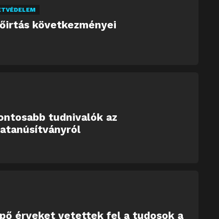
ETVÉDELEM
dőirtás következményei
ontosabb tudnivalók az
atanúsítványról
ő érveket vetettek fel a tudosok a