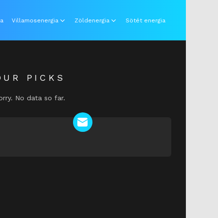
ia
Villamosenergia
Zöldenergia
Sötét energia
OUR PICKS
orry. No data so far.
NEWSLETTER