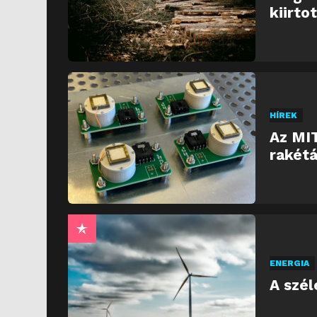
kiirto
HÍREK
Az MIT
rakétá
ENERGIA
A szél