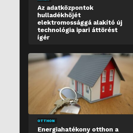
Az adatközpontok
hulladékhőjét
elektromossággá alakító új
technológia ipari áttörést
ígér
OTTHON
Energiahatékony otthon a