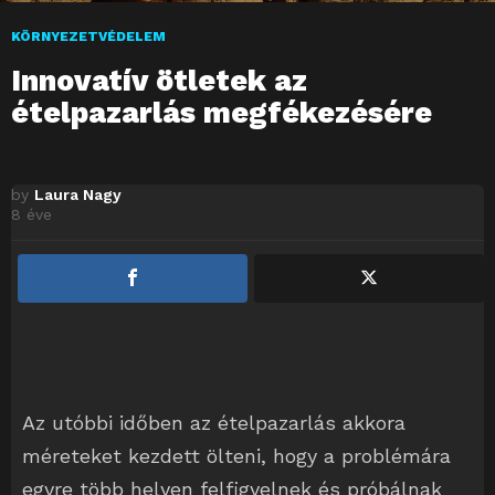
KÖRNYEZETVÉDELEM
Innovatív ötletek az
ételpazarlás megfékezésére
by
Laura Nagy
8 éve
Az utóbbi időben az ételpazarlás akkora
méreteket kezdett ölteni, hogy a problémára
egyre több helyen felfigyelnek és próbálnak