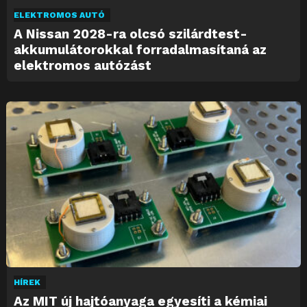
ELEKTROMOS AUTÓ
A Nissan 2028-ra olcsó szilárdtest-
akkumulátorokkal forradalmasítaná az
elektromos autózást
HÍREK
Az MIT új hajtóanyaga egyesíti a kémiai