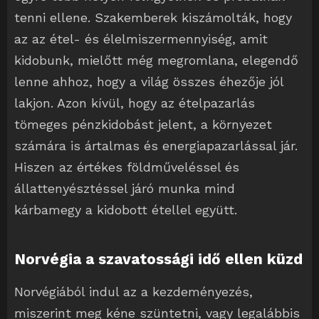
tenni ellene. Szakemberek kiszámolták, hogy
az az étel- és élelmiszermennyiség, amit
kidobunk, mielőtt még megromlana, elegendő
lenne ahhoz, hogy a világ összes éhezője jól
lakjon. Azon kívül, hogy az ételpazarlás
tömeges pénzkidobást jelent, a környezet
számára is ártalmas és energiapazarlással jár.
Hiszen az értékes földműveléssel és
állattenyésztéssel járó munka mind
kárbamegy a kidobott étellel együtt.
Norvégia a szavatossági idő ellen küzd
Norvégiából indul az a kezdeményezés,
miszerint meg kéne szüntetni, vagy legalábbis