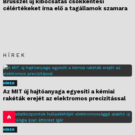
Brüsszel új kibocsátás csökkentési
célértékeket írna elő a tagállamok szamara
HÍREK
HÍREK
Az MIT új hajtóanyaga egyesíti a kémiai
rakéták erejét az elektromos precizitással
HÍREK