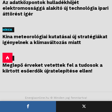
Az adatközpontok hulladékhőjét
elektromossággá alakító új technológia ipari
áttörést ígér
HÍREK
Kína meteorológiai kutatásai új stratégiákat
igényelnek a klímaváltozás miatt
HÍREK
Meglepő érveket vetettek fel a tudosok a
kiirtott esőerdők újratelepítése ellen!
Energiaonline.hu © Minden jog fenntartva!
Kapcsolat