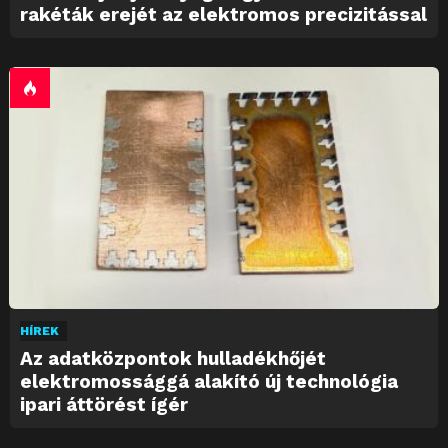
rakéták erejét az elektromos precizitással
HÍREK
Az adatközpontok hulladékhőjét
elektromossággá alakító új technológia
ipari áttörést ígér