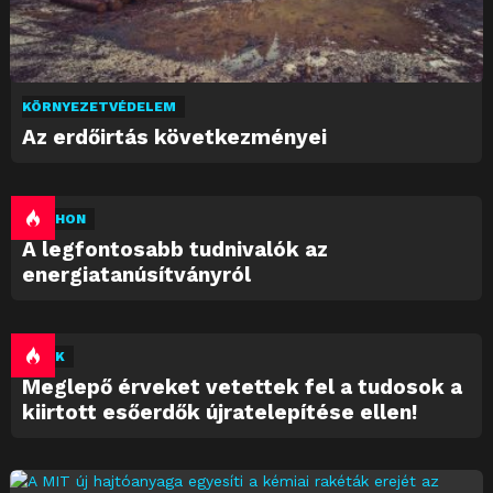
KÖRNYEZETVÉDELEM
Az erdőirtás következményei
OTTHON
A legfontosabb tudnivalók az
energiatanúsítványról
HÍREK
Meglepő érveket vetettek fel a tudosok a
kiirtott esőerdők újratelepítése ellen!