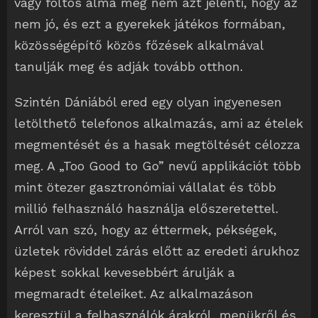
vagy foltos alma még nem azt jelenti, hogy az
nem jó, és ezt a gyerekek játékos formában,
közösségépítő közös főzések alkalmával
tanulják meg és adják tovább otthon.
Szintén Dániából ered egy olyan ingyenesen
letölthető telefonos alkalmazás, ami az ételek
megmentését és a hasak megtöltését célozza
meg. A „Too Good to Go” nevű applikációt több
mint ötezer gasztronómiai vállalat és több
millió felhasználó használja előszeretettel.
Arról van szó, hogy az éttermek, pékségek,
üzletek röviddel zárás előtt az eredeti árukhoz
képest sokkal kevesebbért árulják a
megmaradt ételeiket. Az alkalmazáson
keresztül a felhasználók árakról, menükről és