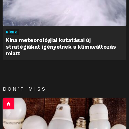
HÍREK
Kína meteorológiai kutatásai új
stratégiákat igényelnek a klímaváltozás
miatt
DON'T MISS