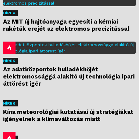
HÍREK
Az MIT új hajtóanyaga egyesíti a kémiai
rakéták erejét az elektromos precizitással
HÍREK
Az adatközpontok hulladékhőjét
elektromossággá alakító új technológia ipari
áttörést ígér
HÍREK
Kína meteorológiai kutatásai új stratégiákat
igényelnek a klímaváltozás miatt
HÍREK