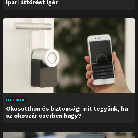
ipari áttörést ígér
OTTHON
Okosotthon és biztonság: mit tegyünk, ha
az okoszár cserben hagy?