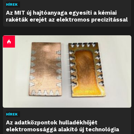
HÍREK
Az MIT új hajtóanyaga egyesíti a kémiai
rakéták erejét az elektromos precizitással
HÍREK
Az adatközpontok hulladékhőjét
elektromossággá alakító új technológia