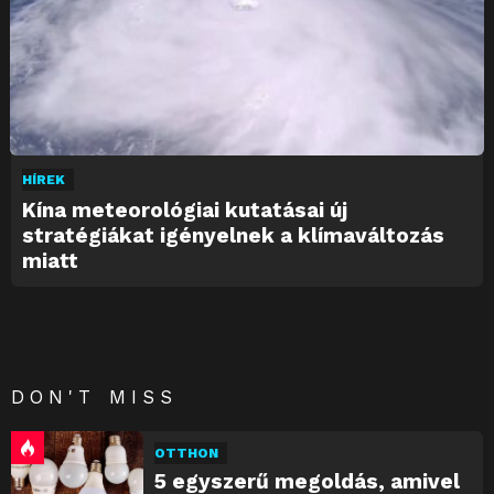
HÍREK
Kína meteorológiai kutatásai új
stratégiákat igényelnek a klímaváltozás
miatt
DON'T MISS
OTTHON
5 egyszerű megoldás, amivel