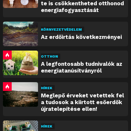
te is csökkentheted otthonod
energiafogyasztását
KÖRNYEZETVÉDELEM
Az erdőirtás következményei
OTTHON
A legfontosabb tudnivalók az
energiatanúsítványról
HÍREK
Meglepő érveket vetettek fel
a tudosok a kiirtott esőerdők
újratelepítése ellen!
HÍREK