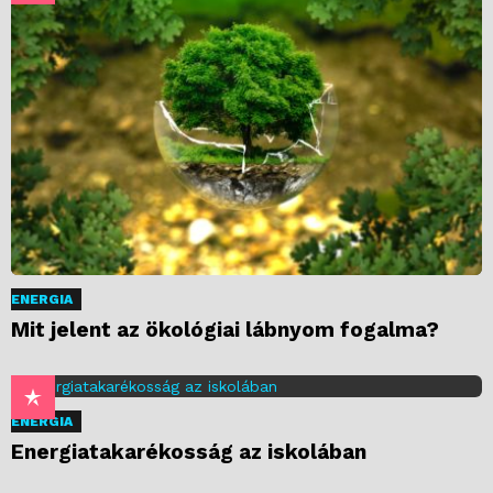
ENERGIA
Mit jelent az ökológiai lábnyom fogalma?
ENERGIA
Energiatakarékosság az iskolában