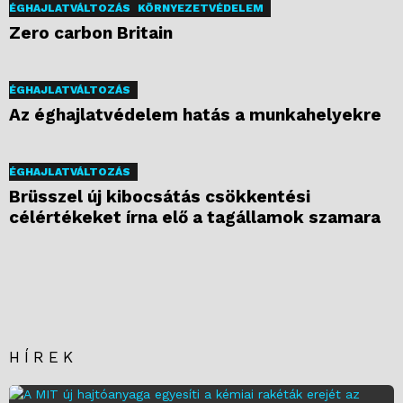
ÉGHAJLATVÁLTOZÁS
KÖRNYEZETVÉDELEM
Zero carbon Britain
ÉGHAJLATVÁLTOZÁS
Az éghajlatvédelem hatás a munkahelyekre
ÉGHAJLATVÁLTOZÁS
Brüsszel új kibocsátás csökkentési
célértékeket írna elő a tagállamok szamara
HÍREK