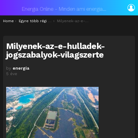
L
Energia Online - Minden ami energia...
You are here:
Home
Egyre több régi napelem szavatossága kezd lejárni, mérgező szemetet hagyva maguk mögött
Milyenek-az-e-hulladek-jogszabalyok-vilagszerte
Milyenek-az-e-hulladek-
jogszabalyok-vilagszerte
by
energia
5 éve