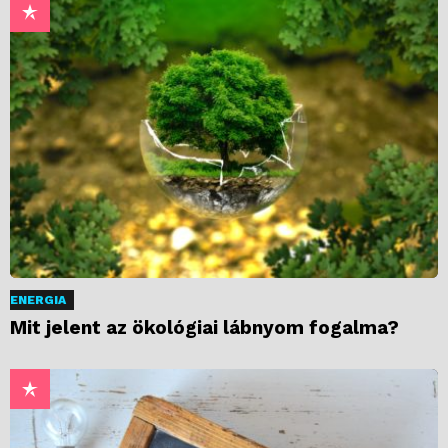
ENERGIA
Mit jelent az ökológiai lábnyom fogalma?