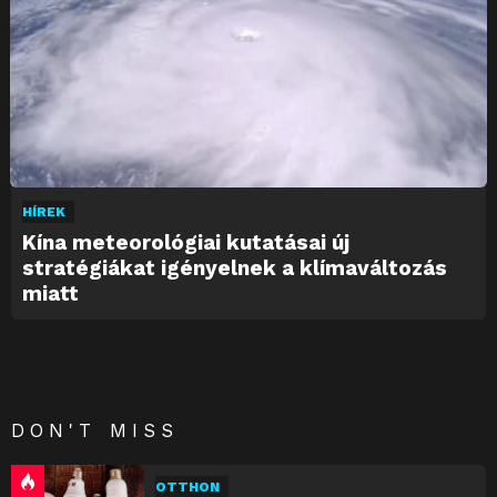
HÍREK
Kína meteorológiai kutatásai új
stratégiákat igényelnek a klímaváltozás
miatt
DON'T MISS
OTTHON