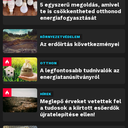
5 egyszerű megoldás, amivel
te is csökkentheted otthonod
energiafogyasztását
KÖRNYEZETVÉDELEM
Az erdőirtás következményei
OTTHON
A legfontosabb tudnivalók az
energiatanúsítványról
HÍREK
Meglepő érveket vetettek fel
a tudosok a kiirtott esőerdők
újratelepítése ellen!