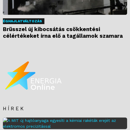
ÉGHAJLATVÁLTOZÁS
Brüsszel új kibocsátás csökkentési
célértékeket írna elő a tagállamok szamara
HÍREK