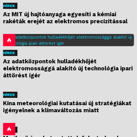
HÍREK
Az MIT új hajtóanyaga egyesíti a kémiai
rakéták erejét az elektromos precizitással
HÍREK
Az adatközpontok hulladékhőjét
elektromossággá alakító új technológia ipari
áttörést ígér
HÍREK
Kína meteorológiai kutatásai új stratégiákat
igényelnek a klímaváltozás miatt
HÍREK