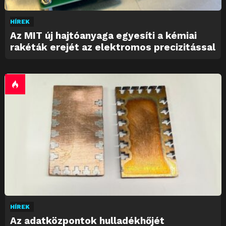
HÍREK
Az MIT új hajtóanyaga egyesíti a kémiai
rakéták erejét az elektromos precizitással
HÍREK
Az adatközpontok hulladékhőjét