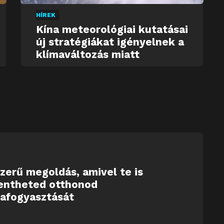
HÍREK
Kína meteorológiai kutatásai
új stratégiákat igényelnek a
klímaváltozás miatt
zerű megoldás, amivel te is
entheted otthonod
iafogyasztását