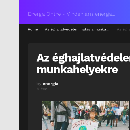
Energia Online - Minden ami energia...
You are here:
Home
Az éghajlatvédelem hatás a munkahelyekre
Az éghaj
Az éghajlatvédel
munkahelyekre
by
energia
6 éve