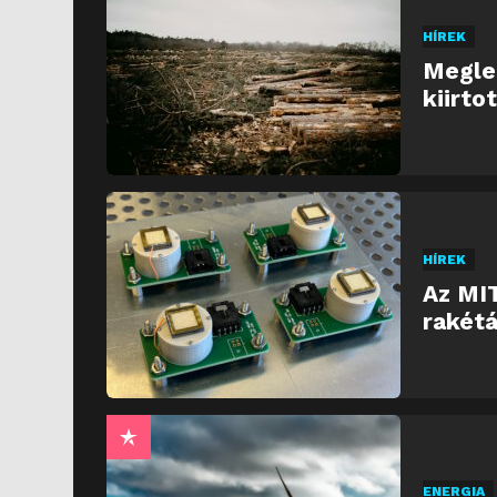
HÍREK
Meglep
kiirto
HÍREK
Az MIT
rakétá
ENERGIA