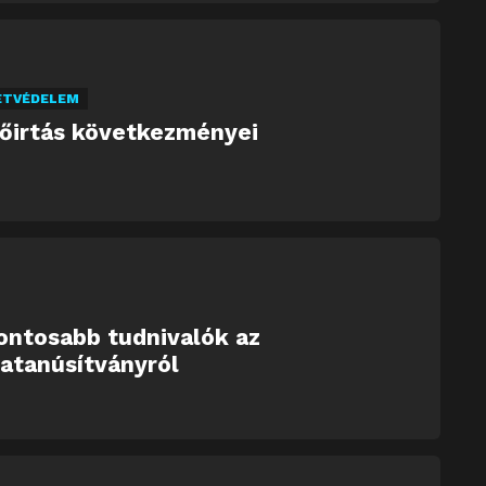
ETVÉDELEM
dőirtás következményei
ontosabb tudnivalók az
atanúsítványról