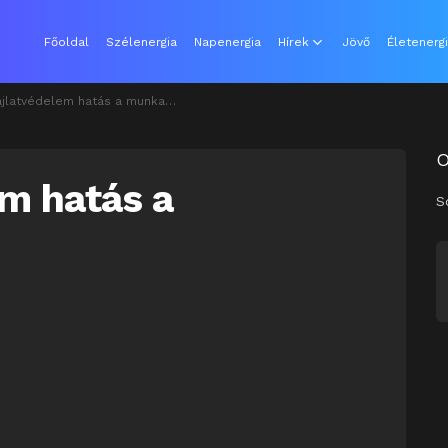
Főoldal
Szélenergia
Napenergia
Hírek
Jövő
Életenerg
latvédelem hatás a munkahelyekre
em hatás a
S