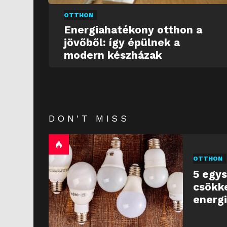
OTTHON
Energiahatékony otthon a
jövőből: így épülnek a
modern készházak
DON'T MISS
OTTHON
5 egys
csökk
energ