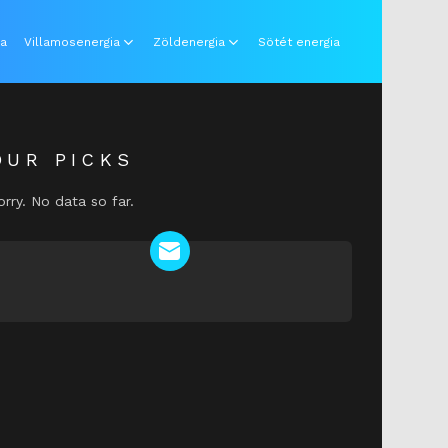
ia
Villamosenergia
Zöldenergia
Sötét energia
OUR PICKS
orry. No data so far.
NEWSLETTER