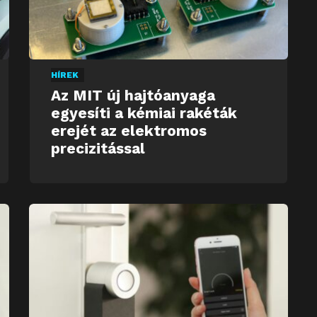
HÍREK
Az MIT új hajtóanyaga
egyesíti a kémiai rakéták
erejét az elektromos
precizitással