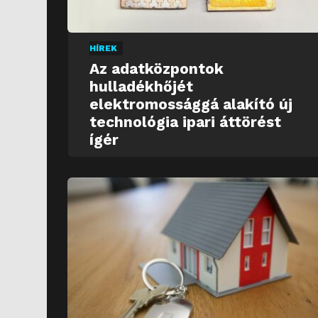
HÍREK
Az adatközpontok
hulladékhőjét
elektromossággá alakító új
technológia ipari áttörést
ígér