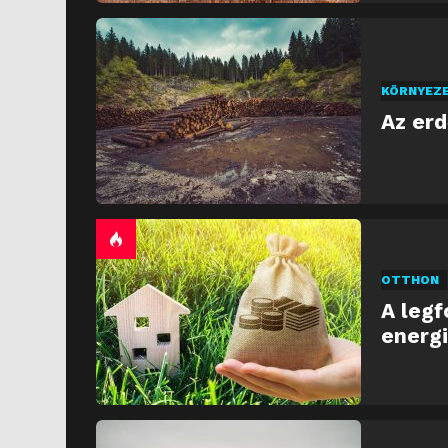
KÖRNYEZ
Az er
OTTHON
A legf
energi