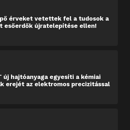
ő érveket vetettek fel a tudosok a
tt esőerdők újratelepítése ellen!
 új hajtóanyaga egyesíti a kémiai
k erejét az elektromos precizitással