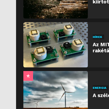
kiirto
HÍREK
Az MIT
rakétá
ENERGIA
A szél