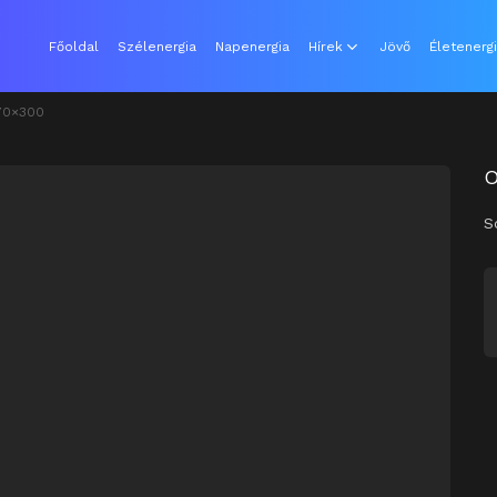
Főoldal
Szélenergia
Napenergia
Hírek
Jövő
Életenerg
70×300
S