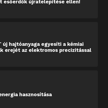
tt esőerdők újratelepítése ellen!
 új hajtóanyaga egyesíti a kémiai
k erejét az elektromos precizitással
energia hasznosítása