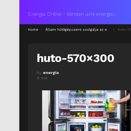
Energia Online - Minden ami energia...
You are here:
Home
Állami hűtőgépcsere szolgálja az energiatakarékosságot
huto-5
huto-570×300
by
energia
9 éve