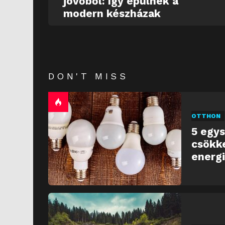
jövőből: így épülnek a
modern készházak
DON'T MISS
OTTHON
5 egys
csökk
energ