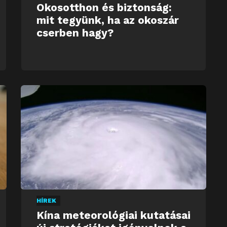
Okosotthon és biztonság:
mit tegyünk, ha az okoszár
cserben hagy?
HÍREK
Kína meteorológiai kutatásai