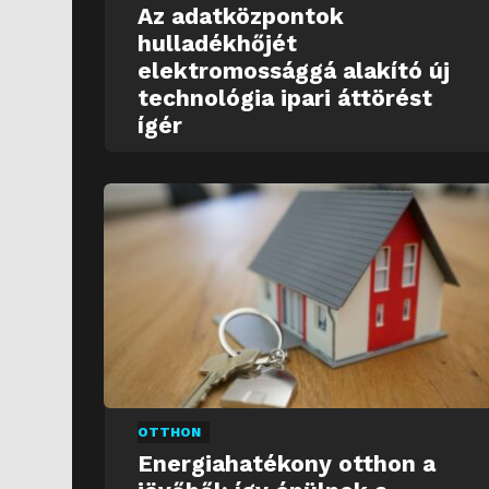
Az adatközpontok
hulladékhőjét
elektromossággá alakító új
technológia ipari áttörést
ígér
OTTHON
Energiahatékony otthon a