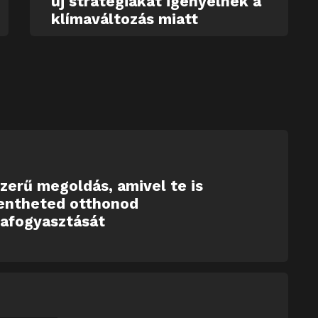
új stratégiákat igényelnek a
klímaváltozás miatt
zerű megoldás, amivel te is
entheted otthonod
iafogyasztását