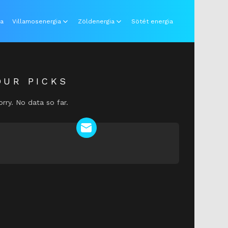
ia
Villamosenergia
Zöldenergia
Sötét energia
OUR PICKS
orry. No data so far.
NEWSLETTER