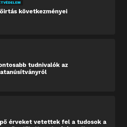
ETVÉDELEM
dőirtás következményei
ontosabb tudnivalók az
atanúsítványról
ő érveket vetettek fel a tudosok a