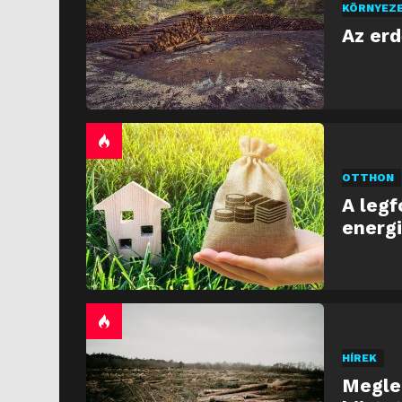
KÖRNYEZ
Az er
OTTHON
A legf
energi
HÍREK
Meglep