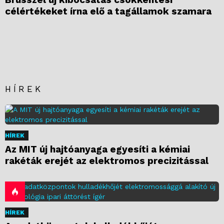
célértékeket írna elő a tagállamok szamara
HÍREK
HÍREK
Az MIT új hajtóanyaga egyesíti a kémiai
rakéták erejét az elektromos precizitással
HÍREK