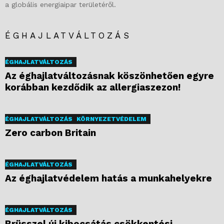
a globális energiaipar területéről.
ÉGHAJLATVÁLTOZÁS
ÉGHAJLATVÁLTOZÁS
Az éghajlatváltozásnak köszönhetően egyre
korábban kezdődik az allergiaszezon!
ÉGHAJLATVÁLTOZÁS
KÖRNYEZETVÉDELEM
Zero carbon Britain
ÉGHAJLATVÁLTOZÁS
Az éghajlatvédelem hatás a munkahelyekre
ÉGHAJLATVÁLTOZÁS
Brüsszel új kibocsátás csökkentési