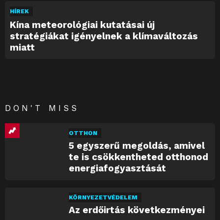
HÍREK
Kína meteorológiai kutatásai új
stratégiákat igényelnek a klímaváltozás
miatt
DON'T MISS
OTTHON
5 egyszerű megoldás, amivel
te is csökkentheted otthonod
energiafogyasztását
KÖRNYEZETVÉDELEM
Az erdőirtás következményei