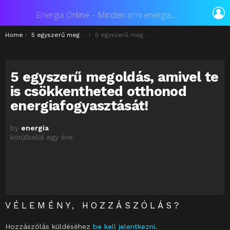
L
Energia Online - Minden ami energia...
You are here:
Home
5 egyszerű megoldás, amivel te is csökkentheted otthonod energiafogyasztását
5 egyszerű megoldás, amivel te is csökkentheted otthonod energiafogyasztását!
5 egyszerű megoldás, amivel te
is csökkentheted otthonod
energiafogyasztását!
by
energia
körülbelül egy éve
VÉLEMÉNY, HOZZÁSZÓLÁS?
Hozzászólás küldéséhez
be kell jelentkezni
.