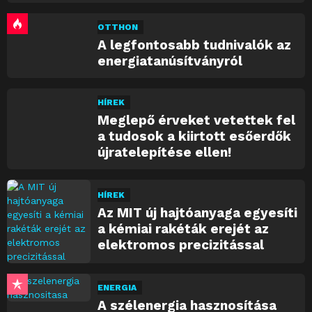
OTTHON
A legfontosabb tudnivalók az
energiatanúsítványról
HÍREK
Meglepő érveket vetettek fel
a tudosok a kiirtott esőerdők
újratelepítése ellen!
HÍREK
Az MIT új hajtóanyaga egyesíti
a kémiai rakéták erejét az
elektromos precizitással
ENERGIA
A szélenergia hasznosítása