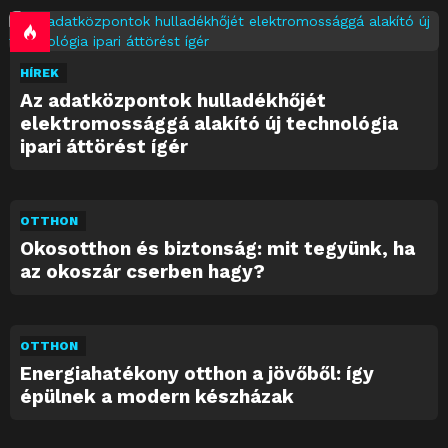
HÍREK
Az adatközpontok hulladékhőjét
elektromossággá alakító új technológia
ipari áttörést ígér
OTTHON
Okosotthon és biztonság: mit tegyünk, ha
az okoszár cserben hagy?
OTTHON
Energiahatékony otthon a jövőből: így
épülnek a modern készházak