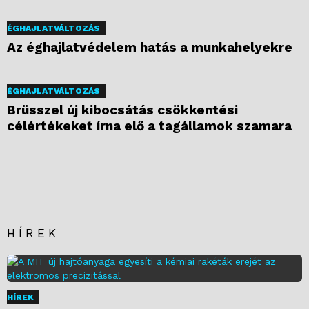
ÉGHAJLATVÁLTOZÁS
Az éghajlatvédelem hatás a munkahelyekre
ÉGHAJLATVÁLTOZÁS
Brüsszel új kibocsátás csökkentési
célértékeket írna elő a tagállamok szamara
HÍREK
HÍREK