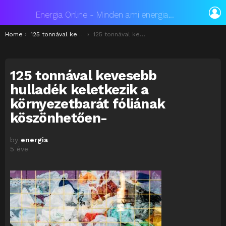
L
Energia Online - Minden ami energia...
You are here:
Home
125 tonnával kevesebb hulladék keletkezik a környezetbarát fóliának köszönhetően
125 tonnával kevesebb hulladék keletkezik a környezetbarát fóliának köszönhetően-
125 tonnával kevesebb
hulladék keletkezik a
környezetbarát fóliának
köszönhetően-
by
energia
5 éve