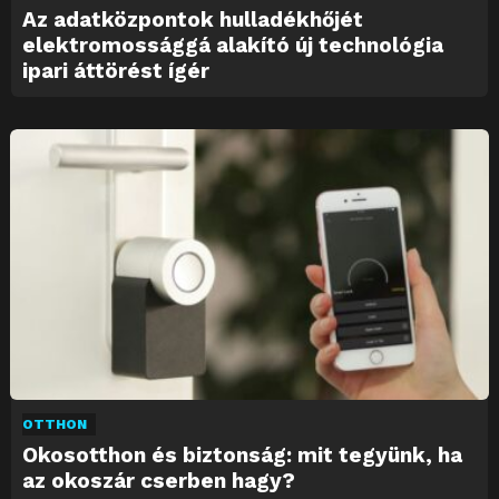
Az adatközpontok hulladékhőjét
elektromossággá alakító új technológia
ipari áttörést ígér
OTTHON
Okosotthon és biztonság: mit tegyünk, ha
az okoszár cserben hagy?