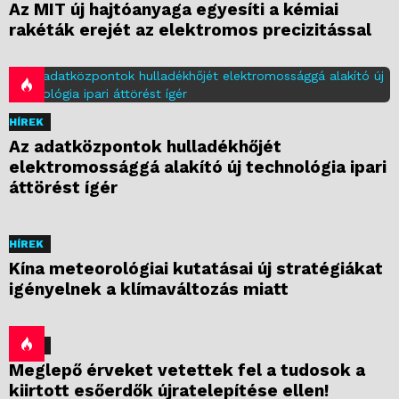
Az MIT új hajtóanyaga egyesíti a kémiai
rakéták erejét az elektromos precizitással
HÍREK
Az adatközpontok hulladékhőjét
elektromossággá alakító új technológia ipari
áttörést ígér
HÍREK
Kína meteorológiai kutatásai új stratégiákat
igényelnek a klímaváltozás miatt
HÍREK
Meglepő érveket vetettek fel a tudosok a
kiirtott esőerdők újratelepítése ellen!