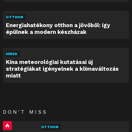
OTTHON
Energiahatékony otthon a jövőből: így
épülnek a modern készházak
HÍREK
Kína meteorológiai kutatásai új
stratégiákat igényelnek a klímaváltozás
miatt
DON'T MISS
OTTHON