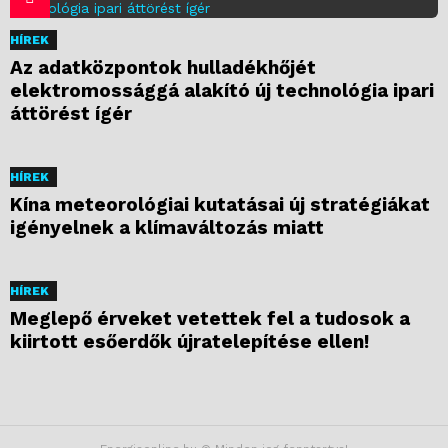
HÍREK
Az adatközpontok hulladékhőjét
elektromossággá alakító új technológia ipari
áttörést ígér
HÍREK
Kína meteorológiai kutatásai új stratégiákat
igényelnek a klímaváltozás miatt
HÍREK
Meglepő érveket vetettek fel a tudosok a
kiirtott esőerdők újratelepítése ellen!