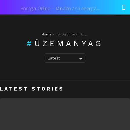
L
Energia Online - Minden ami energia...
You are here:
Home
Tag Archives: Üzemanyag
ÜZEMANYAG
LATEST STORIES