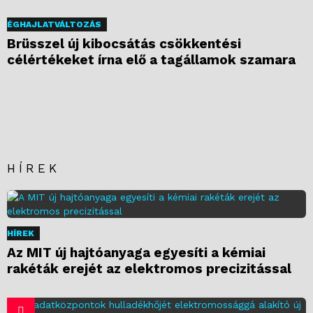
ÉGHAJLATVÁLTOZÁS
Brüsszel új kibocsátás csökkentési
célértékeket írna elő a tagállamok szamara
HÍREK
HÍREK
Az MIT új hajtóanyaga egyesíti a kémiai
rakéták erejét az elektromos precizitással