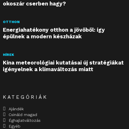
okoszár cserben hagy?
OTTHON
Energiahatékony otthon a jövőből: így
épülnek a modern készházak
HÍREK
Kína meteorológiai kutatásai új stratégiákat
igényelnek a klímaváltozás miatt
KATEGÓRIÁK
Ajándék
Csináld magad
Éghajlatváltozás
Egyéb