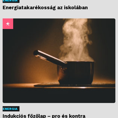
ENERGIA
Energiatakarékosság az iskolában
ENERGIA
Indukciós főzőlap – pro és kontra