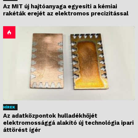
Az MIT új hajtóanyaga egyesíti a kémiai
rakéták erejét az elektromos precizitással
HÍREK
Az adatközpontok hulladékhőjét
elektromossággá alakító új technológia ipari
áttörést ígér