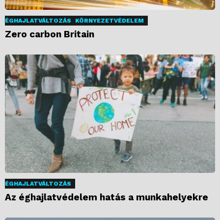
ÉGHAJLATVÁLTOZÁS
KÖRNYEZETVÉDELEM
Zero carbon Britain
ÉGHAJLATVÁLTOZÁS
Az éghajlatvédelem hatás a munkahelyekre