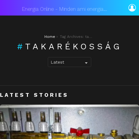
L
Energia Online - Minden ami energia...
You are here:
Home
Tag Archives: takarékosság
TAKARÉKOSSÁG
LATEST STORIES