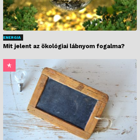
ENERGIA
Mit jelent az ökológiai lábnyom fogalma?