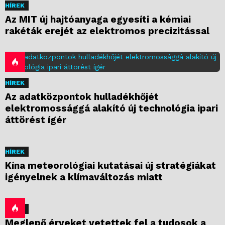
HÍREK
Az MIT új hajtóanyaga egyesíti a kémiai
rakéták erejét az elektromos precizitással
HÍREK
Az adatközpontok hulladékhőjét
elektromossággá alakító új technológia ipari
áttörést ígér
HÍREK
Kína meteorológiai kutatásai új stratégiákat
igényelnek a klímaváltozás miatt
HÍREK
Meglepő érveket vetettek fel a tudosok a