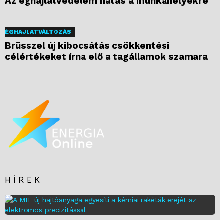
Az éghajlatvédelem hatás a munkahelyekre
ÉGHAJLATVÁLTOZÁS
Brüsszel új kibocsátás csökkentési
célértékeket írna elő a tagállamok szamara
HÍREK