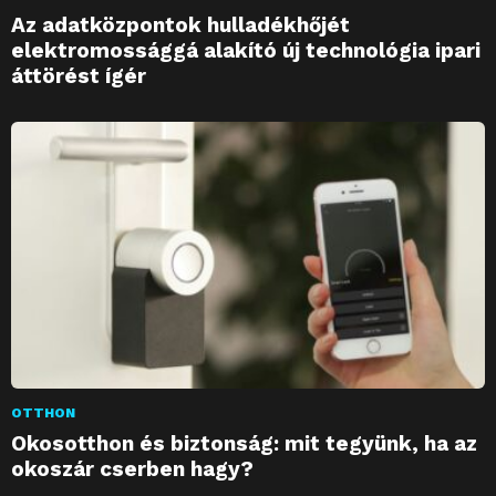
Az adatközpontok hulladékhőjét
elektromossággá alakító új technológia ipari
áttörést ígér
OTTHON
Okosotthon és biztonság: mit tegyünk, ha az
okoszár cserben hagy?