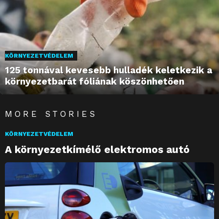
KÖRNYEZETVÉDELEM
125 tonnával kevesebb hulladék keletkezik a
környezetbarát fóliának köszönhetően
MORE STORIES
KÖRNYEZETVÉDELEM
A környezetkímélő elektromos autó