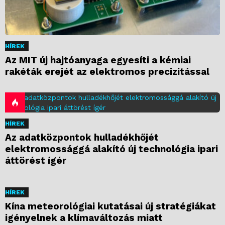
HÍREK
Az MIT új hajtóanyaga egyesíti a kémiai
rakéták erejét az elektromos precizitással
HÍREK
Az adatközpontok hulladékhőjét
elektromossággá alakító új technológia ipari
áttörést ígér
HÍREK
Kína meteorológiai kutatásai új stratégiákat
igényelnek a klímaváltozás miatt