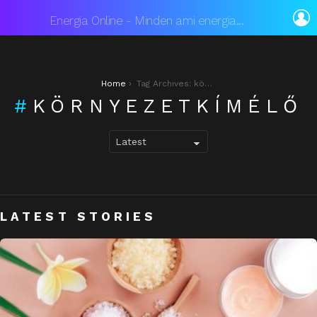
L
Energia Online - Minden ami energia...
You are here:
Home
Tag Archives: környezetkímélő
KÖRNYEZETKÍMÉLŐ
LATEST STORIES