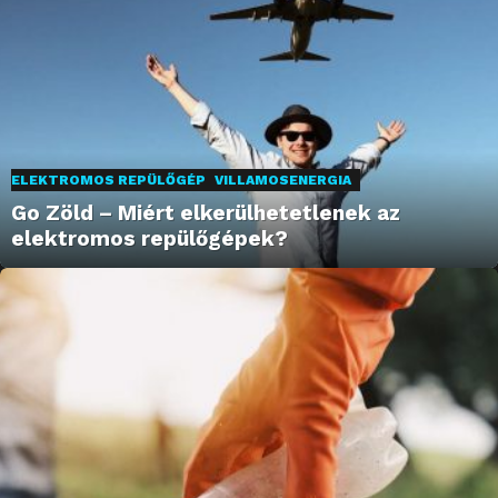
ELEKTROMOS REPÜLŐGÉP
VILLAMOSENERGIA
Go Zöld – Miért elkerülhetetlenek az
elektromos repülőgépek?