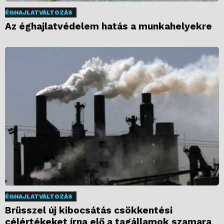
ÉGHAJLATVÁLTOZÁS
Az éghajlatvédelem hatás a munkahelyekre
ÉGHAJLATVÁLTOZÁS
Brüsszel új kibocsátás csökkentési
célértékeket írna elő a tagállamok szamara