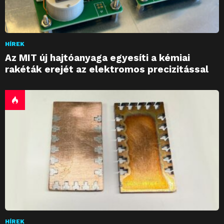
HÍREK
Az MIT új hajtóanyaga egyesíti a kémiai
rakéták erejét az elektromos precizitással
HÍREK