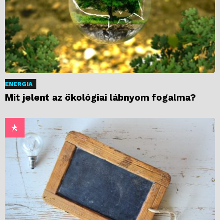
ENERGIA
Mit jelent az ökológiai lábnyom fogalma?