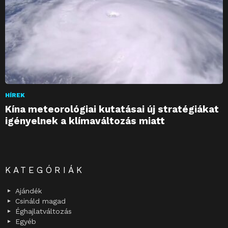
HÍREK
Kína meteorológiai kutatásai új stratégiákat
igényelnek a klímaváltozás miatt
KATEGÓRIÁK
Ajándék
Csináld magad
Éghajlatváltozás
Egyéb