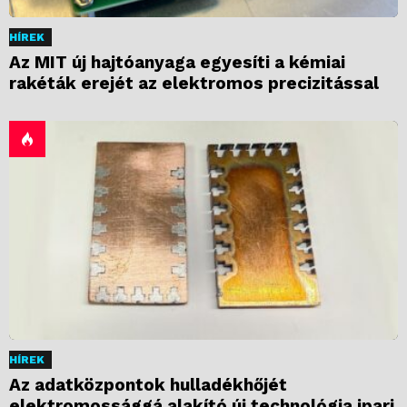
HÍREK
Az MIT új hajtóanyaga egyesíti a kémiai
rakéták erejét az elektromos precizitással
HÍREK
Az adatközpontok hulladékhőjét
elektromossággá alakító új technológia ipari