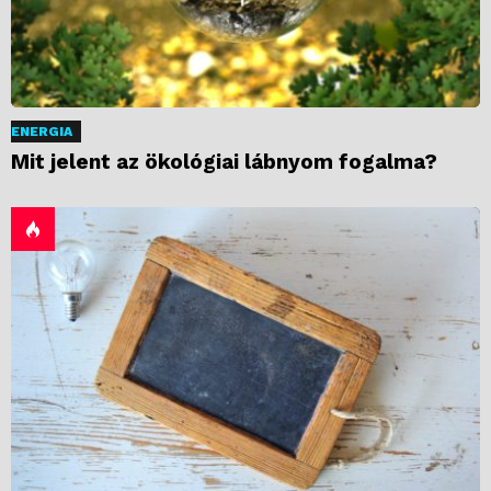
ENERGIA
Mit jelent az ökológiai lábnyom fogalma?