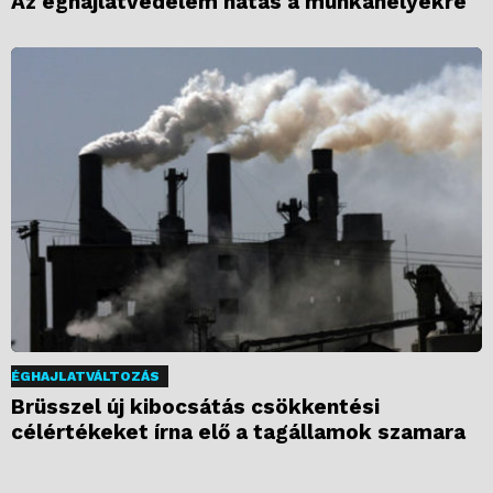
Az éghajlatvédelem hatás a munkahelyekre
ÉGHAJLATVÁLTOZÁS
Brüsszel új kibocsátás csökkentési
célértékeket írna elő a tagállamok szamara