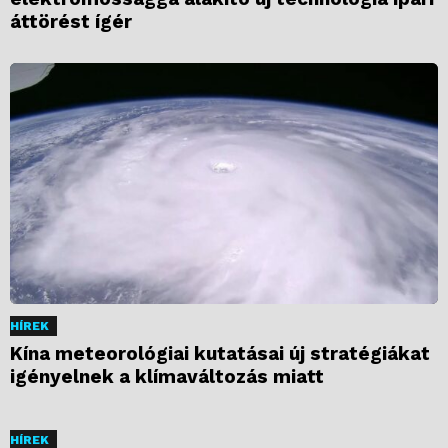
áttörést ígér
HÍREK
Kína meteorológiai kutatásai új stratégiákat
igényelnek a klímaváltozás miatt
HÍREK