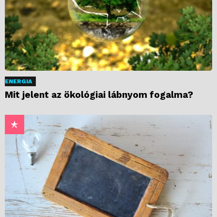
ENERGIA
Mit jelent az ökológiai lábnyom fogalma?