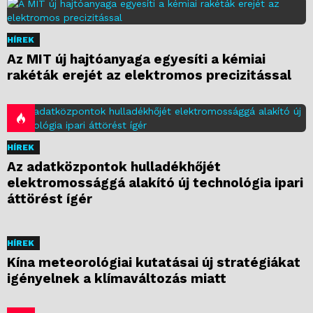
HÍREK
Az MIT új hajtóanyaga egyesíti a kémiai
rakéták erejét az elektromos precizitással
HÍREK
Az adatközpontok hulladékhőjét
elektromossággá alakító új technológia ipari
áttörést ígér
HÍREK
Kína meteorológiai kutatásai új stratégiákat
igényelnek a klímaváltozás miatt