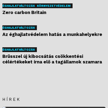
ÉGHAJLATVÁLTOZÁS
KÖRNYEZETVÉDELEM
Zero carbon Britain
ÉGHAJLATVÁLTOZÁS
Az éghajlatvédelem hatás a munkahelyekre
ÉGHAJLATVÁLTOZÁS
Brüsszel új kibocsátás csökkentési
célértékeket írna elő a tagállamok szamara
HÍREK