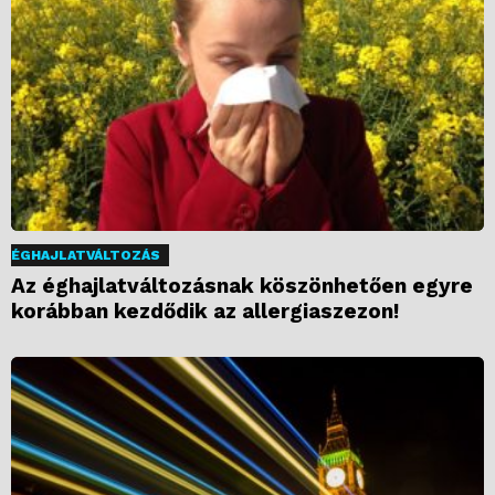
ÉGHAJLATVÁLTOZÁS
Az éghajlatváltozásnak köszönhetően egyre
korábban kezdődik az allergiaszezon!