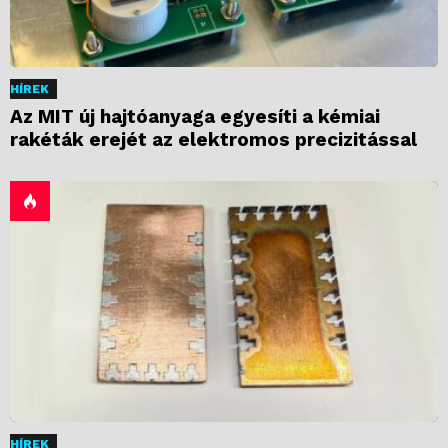
HÍREK
Az MIT új hajtóanyaga egyesíti a kémiai
rakéták erejét az elektromos precizitással
HÍREK