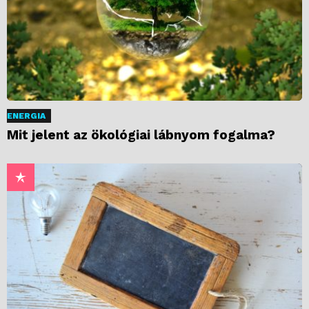
ENERGIA
Mit jelent az ökológiai lábnyom fogalma?