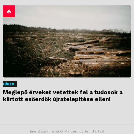
HÍREK
Meglepő érveket vetettek fel a tudosok a
kiirtott esőerdők újratelepítése ellen!
Energiaonline.hu © Minden jog fenntartva!