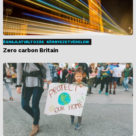
ÉGHAJLATVÁLTOZÁS
KÖRNYEZETVÉDELEM
Zero carbon Britain