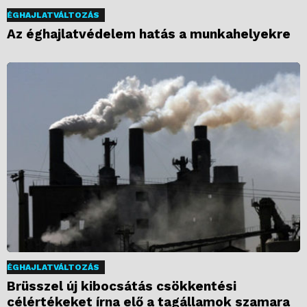
ÉGHAJLATVÁLTOZÁS
Az éghajlatvédelem hatás a munkahelyekre
ÉGHAJLATVÁLTOZÁS
Brüsszel új kibocsátás csökkentési
célértékeket írna elő a tagállamok szamara