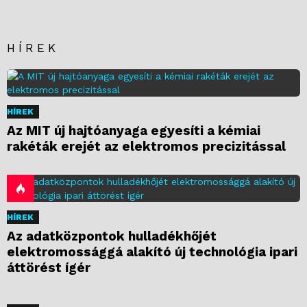
HÍREK
HÍREK
Az MIT új hajtóanyaga egyesíti a kémiai
rakéták erejét az elektromos precizitással
HÍREK
Az adatközpontok hulladékhőjét
elektromossággá alakító új technológia ipari
áttörést ígér