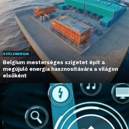
SZÉLENERGIA
Belgium mesterséges szigetet épít a
megújuló energia hasznosítására a világon
elsőként