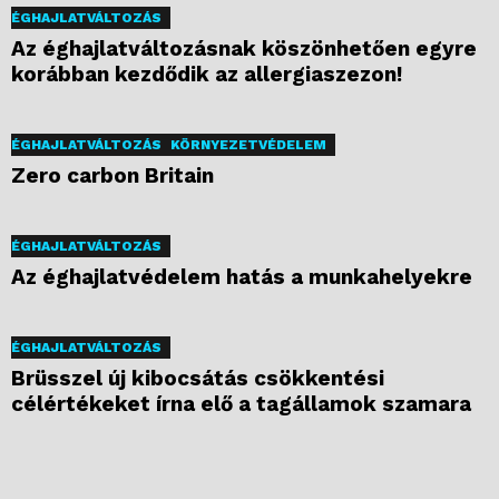
ÉGHAJLATVÁLTOZÁS
Az éghajlatváltozásnak köszönhetően egyre
korábban kezdődik az allergiaszezon!
ÉGHAJLATVÁLTOZÁS
KÖRNYEZETVÉDELEM
Zero carbon Britain
ÉGHAJLATVÁLTOZÁS
Az éghajlatvédelem hatás a munkahelyekre
ÉGHAJLATVÁLTOZÁS
Brüsszel új kibocsátás csökkentési
célértékeket írna elő a tagállamok szamara