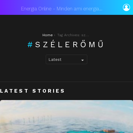
L
Energia Online - Minden ami energia...
You are here:
Home
Tag Archives: szélerőmű
SZÉLERŐMŰ
LATEST STORIES