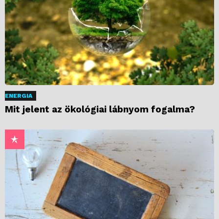
ENERGIA
Mit jelent az ökológiai lábnyom fogalma?