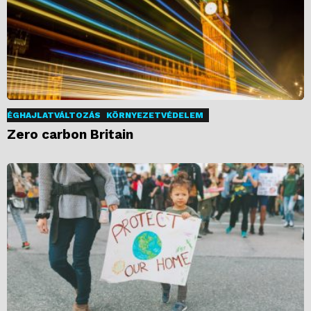
ÉGHAJLATVÁLTOZÁS
KÖRNYEZETVÉDELEM
Zero carbon Britain