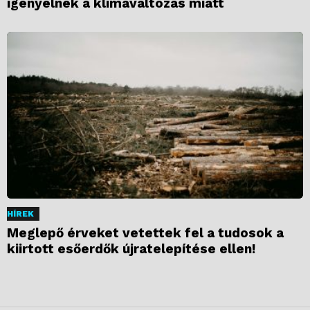
igényelnek a klímaváltozás miatt
HÍREK
Meglepő érveket vetettek fel a tudosok a
kiirtott esőerdők újratelepítése ellen!