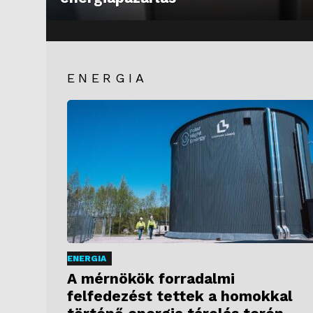
ENERGIA
ENERGIA
A mérnökök forradalmi
felfedezést tettek a homokkal