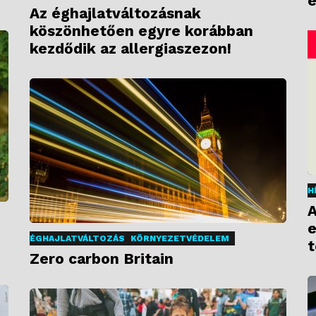
e
Az éghajlatváltozásnak
köszönhetően egyre korábban
kezdődik az allergiaszezon!
H
A
e
ÉGHAJLATVÁLTOZÁS
KÖRNYEZETVÉDELEM
t
Zero carbon Britain