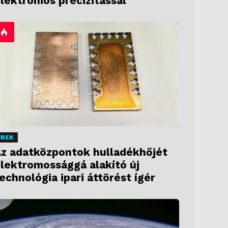
lektromos precizitással
ÍREK
z adatközpontok hulladékhőjét
lektromossággá alakító új
echnológia ipari áttörést ígér