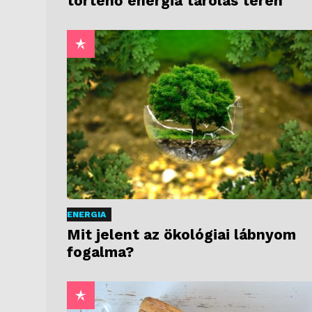
történő energia tárolás terén
ENERGIA
Mit jelent az ökológiai lábnyom
fogalma?