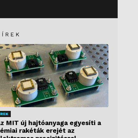
HÍREK
ÍREK
z MIT új hajtóanyaga egyesíti a
émiai rakéták erejét az