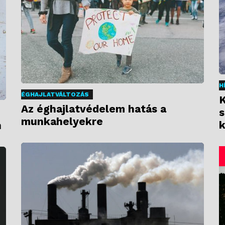
H
ÉGHAJLATVÁLTOZÁS
K
Az éghajlatvédelem hatás a
s
munkahelyekre
k
n