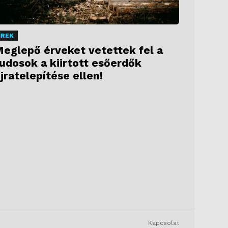
ÍREK
eglepő érveket vetettek fel a
udosok a kiirtott esőerdők
jratelepítése ellen!
Kapcsolat