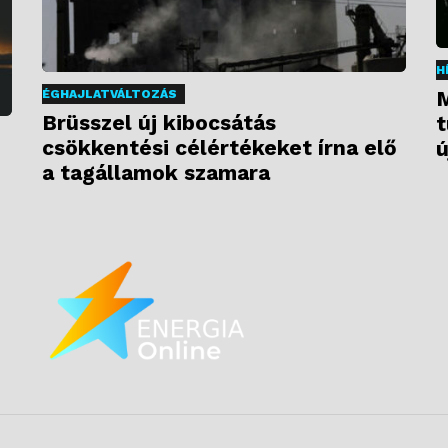
H
M
ÉGHAJLATVÁLTOZÁS
Brüsszel új kibocsátás
t
csökkentési célértékeket írna elő
ú
a tagállamok szamara