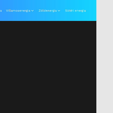
ia
Villamosenergia
Zöldenergia
Sötét energia