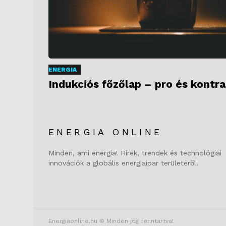
ENERGIA
Indukciós főzőlap – pro és kontra
ENERGIA ONLINE
Minden, ami energia! Hírek, trendek és technológiai
innovációk a globális energiaipar területéről.
Energiaonline.hu © Minden jog fenntartva!