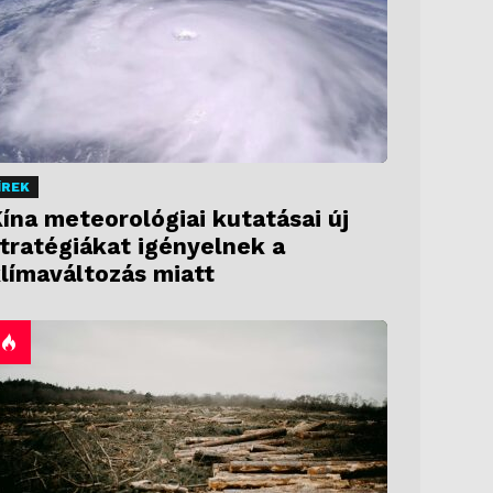
ÍREK
ína meteorológiai kutatásai új
tratégiákat igényelnek a
límaváltozás miatt