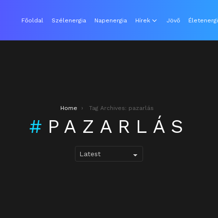
Főoldal
Szélenergia
Napenergia
Hírek
Jövő
Életenerg
Home
Tag Archives: pazarlás
PAZARLÁS