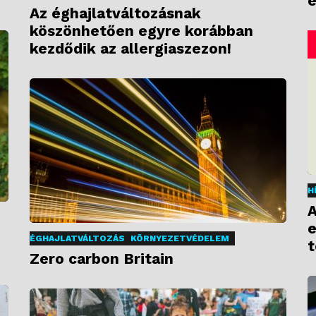
e
Az éghajlatváltozásnak
köszönhetően egyre korábban
kezdődik az allergiaszezon!
H
A
e
ÉGHAJLATVÁLTOZÁS
KÖRNYEZETVÉDELEM
t
Zero carbon Britain