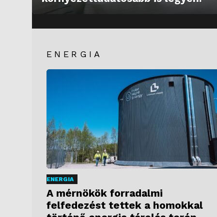
ENERGIA
ENERGIA
A mérnökök forradalmi
felfedezést tettek a homokkal