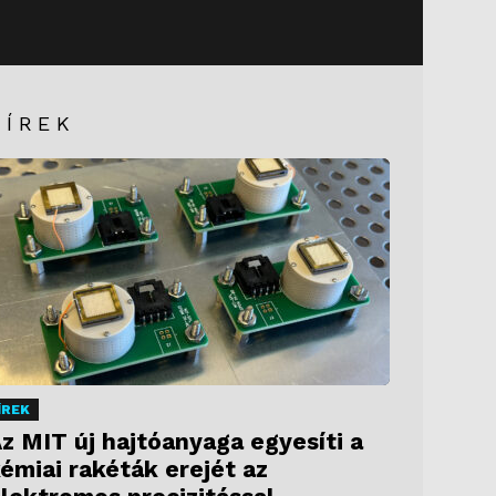
HÍREK
ÍREK
z MIT új hajtóanyaga egyesíti a
émiai rakéták erejét az