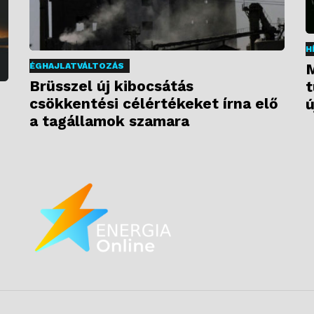
H
M
ÉGHAJLATVÁLTOZÁS
Brüsszel új kibocsátás
t
csökkentési célértékeket írna elő
ú
a tagállamok szamara