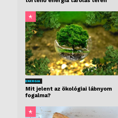
történő energia tárolás terén
ENERGIA
Mit jelent az ökológiai lábnyom
fogalma?