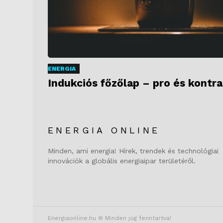
ENERGIA
Indukciós főzőlap – pro és kontra
ENERGIA ONLINE
Minden, ami energia! Hírek, trendek és technológiai
innovációk a globális energiaipar területéről.
Energiaonline.hu © Minden jog fenntartva!