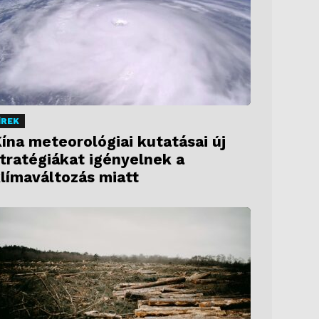
ÍREK
ína meteorológiai kutatásai új
tratégiákat igényelnek a
límaváltozás miatt