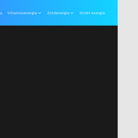
ia
Villamosenergia
Zöldenergia
Sötét energia