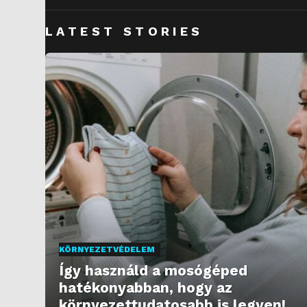
LATEST STORIES
KÖRNYEZETVÉDELEM
Így használd a mosógéped
hatékonyabban, hogy az
környezettudatosabb is legyen!