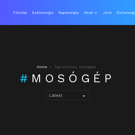
Főoldal
Szélenergia
Napenergia
Hírek
Jövő
Életenerg
Home
Tag Archives: mosógép
MOSÓGÉP