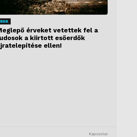
ÍREK
eglepő érveket vetettek fel a
udosok a kiirtott esőerdők
jratelepítése ellen!
Kapcsolat