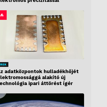
lektromos precizitással
ÍREK
z adatközpontok hulladékhőjét
lektromossággá alakító új
echnológia ipari áttörést ígér