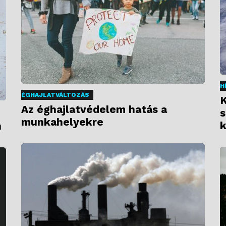
H
ÉGHAJLATVÁLTOZÁS
K
Az éghajlatvédelem hatás a
s
munkahelyekre
k
n